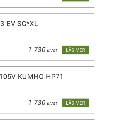
3 EV SG*XL
1 730
LÄS MER
kr/st
 105V KUMHO HP71
1 730
LÄS MER
kr/st