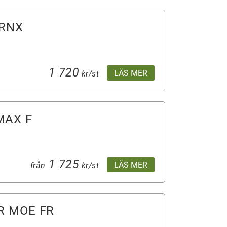
GRNX
1 720
LÄS MER
kr/st
MAX F
1 725
LÄS MER
från
kr/st
R MOE FR