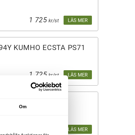
1 725
LÄS MER
kr/st
 94Y KUMHO ECSTA PS71
1 725
LÄS MER
kr/st
 CONT 2 XL FR
Om
1 730
LÄS MER
från
kr/st