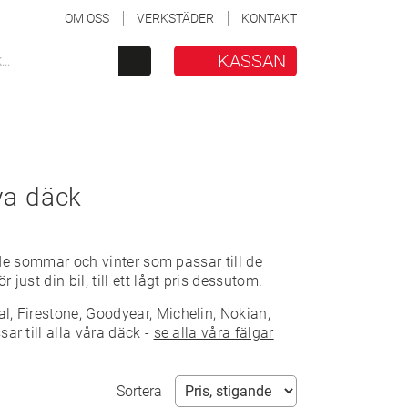
OM OSS
VERKSTÄDER
KONTAKT
KASSAN
ya däck
åde sommar och vinter som passar till de
ör just din bil, till ett lågt pris dessutom.
, Firestone, Goodyear, Michelin, Nokian,
ar till alla våra däck -
se alla våra fälgar
Sortera