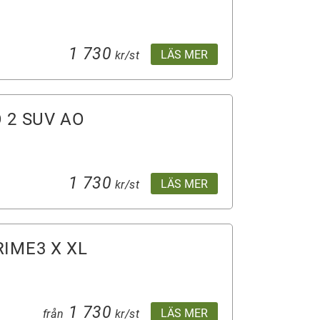
1 730
LÄS MER
kr/st
 2 SUV AO
1 730
LÄS MER
kr/st
IME3 X XL
1 730
LÄS MER
från
kr/st