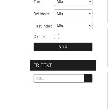
Tum
Bel.index
Hast.index
C-däck
SÖK
FRITEXT