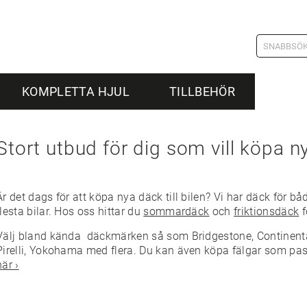
KOMPLETTA HJUL
TILLBEHÖR
Stort utbud för dig som vill köpa n
Är det dags för att köpa nya däck till bilen? Vi har däck för b
flesta bilar. Hos oss hittar du
sommardäck
och
friktionsdäck
f
Välj bland kända däckmärken så som Bridgestone, Continental
Pirelli, Yokohama med flera. Du kan även köpa fälgar som pass
här ›