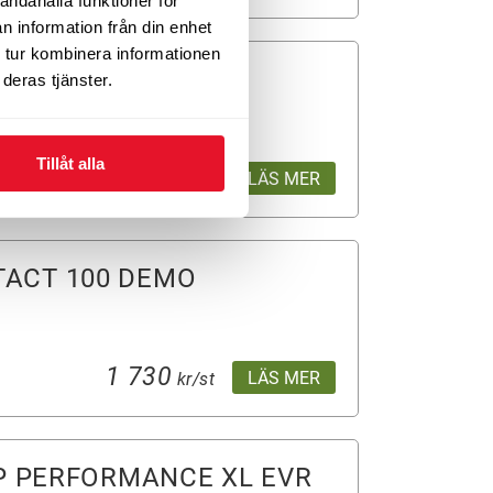
andahålla funktioner för
n information från din enhet
 tur kombinera informationen
t 7 XL EVc
deras tjänster.
Tillåt alla
1 730
LÄS MER
från
kr/st
ACT 100 DEMO
1 730
LÄS MER
kr/st
IP PERFORMANCE XL EVR