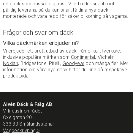
de däck som passar dig bäst. Vi erbjuder snabb och
pålitlig leverans, så du kan snart få dina nya däck
monterade och vara redo för säker bilkörning på vägarna.
Frågor och svar om däck
Vilka däckmärken erbjuder ni?
Vi erbjuder ett brett utbud av däck från olika tillverkare,
inklusive populära märken som
Continental
, Michelin,
Nokian
, Bridgestone, Pirelli,
Goodyear
och många fler. Mer
information om våra nya däck hittar du inne på respektive
produktsida.
Alvén Däck & Fälg AB
V. Industriområdet
Oxelgatan 20
333 30 Smålandsstenar
Vägbeskrivning >