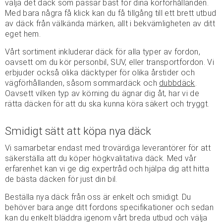
välja det däck som passar bäst för dina körförhållanden.
Med bara några få klick kan du få tillgång till ett brett utbud
av däck från välkända märken, allt i bekvämligheten av ditt
eget hem.
Vårt sortiment inkluderar däck för alla typer av fordon,
oavsett om du kör personbil, SUV, eller transportfordon. Vi
erbjuder också olika däcktyper för olika årstider och
vägförhållanden, såsom sommardäck och
dubbdäck
.
Oavsett vilken typ av körning du ägnar dig åt, har vi de
rätta däcken för att du ska kunna köra säkert och tryggt.
Smidigt sätt att köpa nya däck
Vi samarbetar endast med trovärdiga leverantörer för att
säkerställa att du köper högkvalitativa däck. Med vår
erfarenhet kan vi ge dig expertråd och hjälpa dig att hitta
de bästa däcken för just din bil.
Beställa nya däck från oss är enkelt och smidigt. Du
behöver bara ange ditt fordons specifikationer och sedan
kan du enkelt bläddra igenom vårt breda utbud och välja