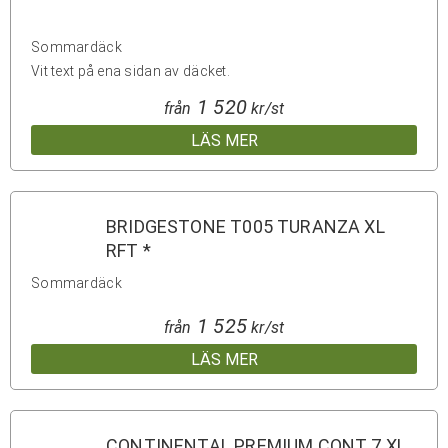
Sommardäck
Vit text på ena sidan av däcket.
1 520
från
kr/st
LÄS MER
BRIDGESTONE T005 TURANZA XL
RFT *
Sommardäck
1 525
från
kr/st
LÄS MER
CONTINENTAL PREMIUM CONT 7 XL