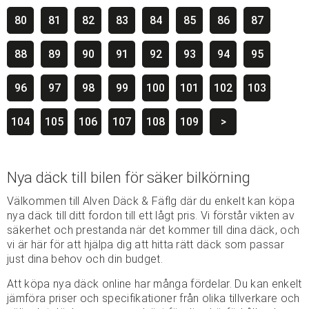
80
81
82
83
84
85
86
87
88
89
90
91
92
93
94
95
96
97
98
99
100
101
102
103
104
105
106
107
108
109
>
Nya däck till bilen för säker bilkörning
Välkommen till Alven Däck & Fäflg där du enkelt kan köpa
nya däck till ditt fordon till ett lågt pris. Vi förstår vikten av
säkerhet och prestanda när det kommer till dina däck, och
vi är här för att hjälpa dig att hitta rätt däck som passar
just dina behov och din budget.
Att köpa nya däck online har många fördelar. Du kan enkelt
jämföra priser och specifikationer från olika tillverkare och