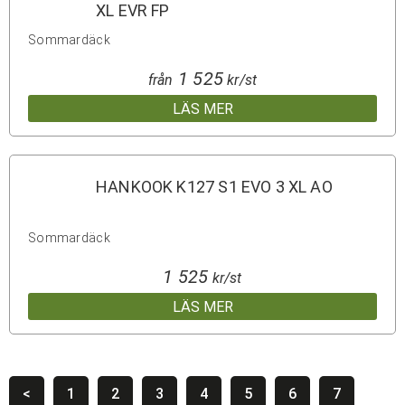
XL EVR FP
Sommardäck
1 525
från
kr/st
LÄS MER
HANKOOK K127 S1 EVO 3 XL AO
Sommardäck
1 525
kr/st
LÄS MER
<
1
2
3
4
5
6
7