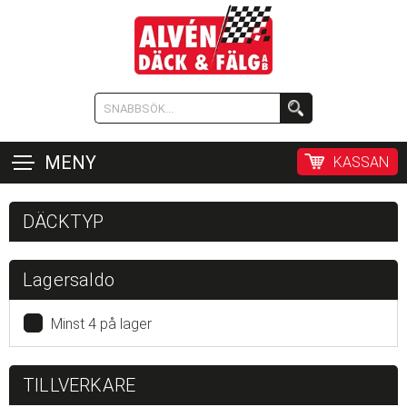
MENY
KASSAN
DÄCKTYP
Lagersaldo
Minst 4 på lager
TILLVERKARE