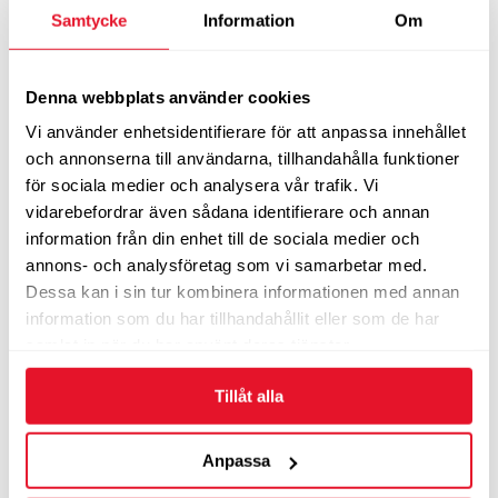
Samtycke
Information
Om
CONTINENTAL PREMIUM CONT 6 FR
CRM
Denna webbplats använder cookies
Sommardäck
Vi använder enhetsidentifierare för att anpassa innehållet
och annonserna till användarna, tillhandahålla funktioner
1 520
kr/st
för sociala medier och analysera vår trafik. Vi
LÄS MER
vidarebefordrar även sådana identifierare och annan
information från din enhet till de sociala medier och
annons- och analysföretag som vi samarbetar med.
Dessa kan i sin tur kombinera informationen med annan
Continental PremiumContact6 EVc
information som du har tillhandahållit eller som de har
CRM
samlat in när du har använt deras tjänster.
Sommardäck
Tillåt alla
1 520
kr/st
LÄS MER
Anpassa