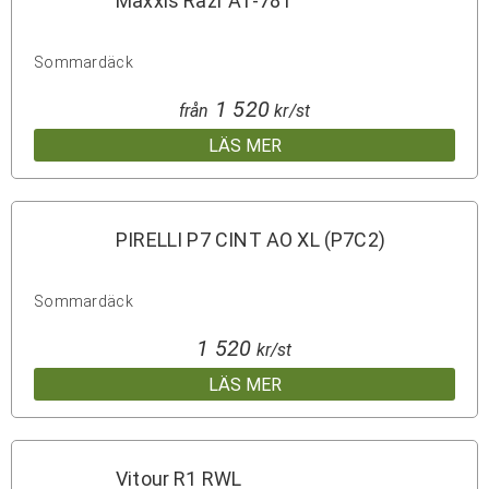
Maxxis Razr AT-781
Sommardäck
1 520
från
kr/st
LÄS MER
PIRELLI P7 CINT AO XL (P7C2)
Sommardäck
1 520
kr/st
LÄS MER
Vitour R1 RWL