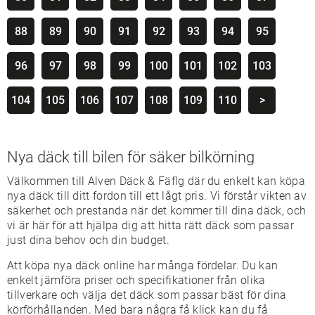
88
89
90
91
92
93
94
95
96
97
98
99
100
101
102
103
104
105
106
107
108
109
110
>
Nya däck till bilen för säker bilkörning
Välkommen till Alven Däck & Fäflg där du enkelt kan köpa
nya däck till ditt fordon till ett lågt pris. Vi förstår vikten av
säkerhet och prestanda när det kommer till dina däck, och
vi är här för att hjälpa dig att hitta rätt däck som passar
just dina behov och din budget.
Att köpa nya däck online har många fördelar. Du kan
enkelt jämföra priser och specifikationer från olika
tillverkare och välja det däck som passar bäst för dina
körförhållanden. Med bara några få klick kan du få