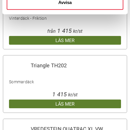
Sailun ICE BLAZER Arctic EVO XL
Avvisa
Friktion
Vinterdäck - Friktion
1 415
från
kr/st
LÄS MER
Triangle TH202
Sommardäck
1 415
kr/st
LÄS MER
VREDESTEIN QUATRAC XL VW