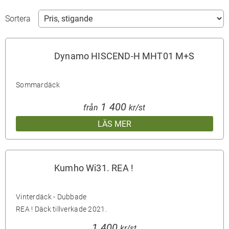
Sortera
Dynamo HISCEND-H MHT01 M+S
Sommardäck
1 400
från
kr/st
LÄS MER
Kumho Wi31. REA !
Vinterdäck - Dubbade
REA ! Däck tillverkade 2021.
1 400
kr/st