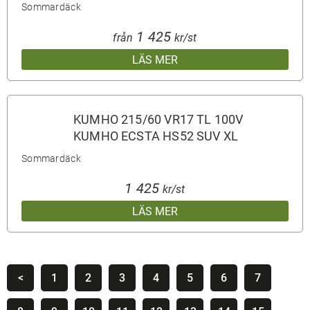
Sommardäck
1 425
från
kr/st
LÄS MER
KUMHO 215/60 VR17 TL 100V
KUMHO ECSTA HS52 SUV XL
Sommardäck
1 425
kr/st
LÄS MER
<
1
2
3
4
5
6
7