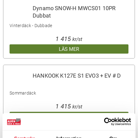
Dynamo SNOW-H MWCS01 10PR
Dubbat
Vinterdäck - Dubbade
1 415
kr/st
LÄS MER
HANKOOK K127E S1 EVO3 + EV # D
Sommardäck
1 415
kr/st
LÄS MER