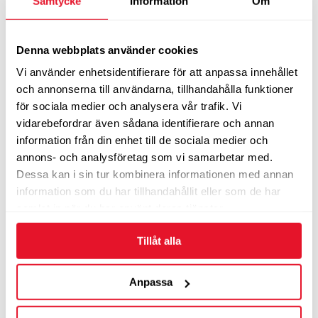
Samtycke
Information
Om
Maxxis VICTRA M36+ RUN-FLAT XL
Denna webbplats använder cookies
Sommardäck
Vi använder enhetsidentifierare för att anpassa innehållet
1 415
från
kr/st
och annonserna till användarna, tillhandahålla funktioner
LÄS MER
för sociala medier och analysera vår trafik. Vi
vidarebefordrar även sådana identifierare och annan
information från din enhet till de sociala medier och
annons- och analysföretag som vi samarbetar med.
Nankang AT-5+ Conqueror A/T XL WW
Dessa kan i sin tur kombinera informationen med annan
information som du har tillhandahållit eller som de har
Sommardäck
samlat in när du har använt deras tjänster.
1 415
från
kr/st
Tillåt alla
LÄS MER
Anpassa