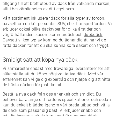
tillgång till ett brett utbud av däck från välkända märken,
allt i bekvämligheten av ditt eget hem.
Vårt sortiment inkluderar däck för alla typer av fordon,
oavsett om du kör personbil, SUV, eller transportfordon. Vi
erbjuder också olika däcktyper för olika årstider och
vägförhållanden, såsom sommardäck och
dubbdäck
.
Oavsett vilken typ av körning du ägnar dig åt, har vi de
rätta däcken för att du ska kunna köra säkert och tryggt.
Smidigt sätt att köpa nya däck
Vi samarbetar endast med trovärdiga leverantörer för att
säkerställa att du köper högkvalitativa däck. Med vår
erfarenhet kan vi ge dig expertråd och hjälpa dig att hitta
de bästa däcken för just din bil.
Beställa nya däck från oss är enkelt och smidigt. Du
behöver bara ange ditt fordons specifikationer och sedan
kan du enkelt bläddra igenom vårt breda utbud och välja
de däck som passar dig bäst. Vi erbjuder snabb och
pålitlig leverans, så du kan snart få dina nya däck