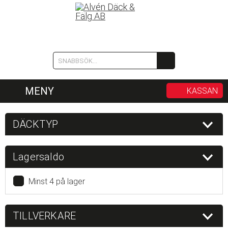
MENY
KASSAN
DÄCKTYP
Lagersaldo
Minst 4 på lager
TILLVERKARE