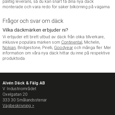
pålitlig leverans, så du kan snart få dina nya däck
monterade och vara redo för säker bilkörning på vägarna.
Frågor och svar om däck
Vilka däckmärken erbjuder ni?
Vi erbjuder ett brett utbud av däck från olika tillverkare,
inklusive populära märken som
Continental
, Michelin,
Nokian
, Bridgestone, Pirelli,
Goodyear
och många fler. Mer
information om våra nya däck hittar du inne på respektive
produktsida.
Alvén Däck & Fälg AB
V. Industriområdet
Oxelgatan 20
333 30 Smålandsstenar
Vägbeskrivning >