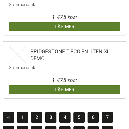
Sommardäck
1 475
kr/st
LÄS MER
BRIDGESTONE T.ECO ENLITEN XL
DEMO
Sommardäck
1 475
kr/st
LÄS MER
<
1
2
3
4
5
6
7