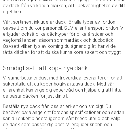
av däck från välkända märken, allt i bekvämligheten av ditt
eget hem.
Vårt sortiment inkluderar däck för alla typer av fordon,
oavsett om du kör personbil, SUV, eller transportfordon. Vi
erbjuder också olika däcktyper för olika årstider och
vägförhållanden, såsom sommardäck och
dubbdäck
.
Oavsett vilken typ av körning du ägnar dig åt, har vi de
rätta däcken för att du ska kunna köra säkert och tryggt.
Smidigt sätt att köpa nya däck
Vi samarbetar endast med trovärdiga leverantörer för att
säkerställa att du köper högkvalitativa däck. Med vår
erfarenhet kan vi ge dig expertråd och hjälpa dig att hitta
de bästa däcken för just din bil.
Beställa nya däck från oss är enkelt och smidigt. Du
behöver bara ange ditt fordons specifikationer och sedan
kan du enkelt bläddra igenom vårt breda utbud och välja
de däck som passar dig bäst. Vi erbjuder snabb och