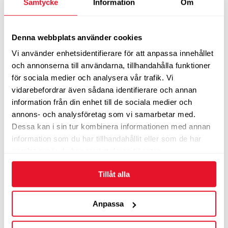
Samtycke
Information
Om
KUMHO 215/55 ZR17 TL 98W KUMHO
ECSTA HS52 XL
Denna webbplats använder cookies
Sommardäck
Vi använder enhetsidentifierare för att anpassa innehållet
1 465
från
kr/st
och annonserna till användarna, tillhandahålla funktioner
LÄS MER
för sociala medier och analysera vår trafik. Vi
vidarebefordrar även sådana identifierare och annan
information från din enhet till de sociala medier och
annons- och analysföretag som vi samarbetar med.
KUMHO 225/50 YR17 TL 98Y KUMHO
Dessa kan i sin tur kombinera informationen med annan
ECSTA PS71 XL
information som du har tillhandahållit eller som de har
Sommardäck
samlat in när du har använt deras tjänster.
1 465
kr/st
Tillåt alla
LÄS MER
Anpassa