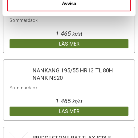
MAXXIS 160/60 WR17 TL 69W
Avvisa
MAXXIS SUPERMAXX SPORT R
Sommardäck
1 465
kr/st
LÄS MER
NANKANG 195/55 HR13 TL 80H
NANK NS20
Sommardäck
1 465
kr/st
LÄS MER
BRIDGESTONE BATTLAX S23 R