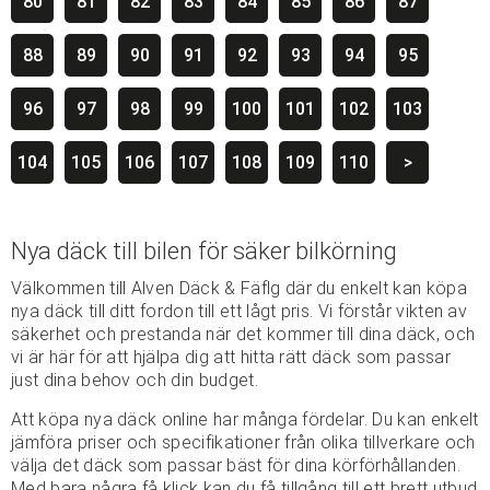
80
81
82
83
84
85
86
87
88
89
90
91
92
93
94
95
96
97
98
99
100
101
102
103
104
105
106
107
108
109
110
>
Nya däck till bilen för säker bilkörning
Välkommen till Alven Däck & Fäflg där du enkelt kan köpa
nya däck till ditt fordon till ett lågt pris. Vi förstår vikten av
säkerhet och prestanda när det kommer till dina däck, och
vi är här för att hjälpa dig att hitta rätt däck som passar
just dina behov och din budget.
Att köpa nya däck online har många fördelar. Du kan enkelt
jämföra priser och specifikationer från olika tillverkare och
välja det däck som passar bäst för dina körförhållanden.
Med bara några få klick kan du få tillgång till ett brett utbud