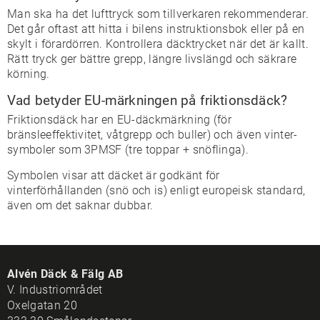
Man ska ha det lufttryck som tillverkaren rekommenderar.
Det går oftast att hitta i bilens instruktionsbok eller på en
skylt i förardörren. Kontrollera däcktrycket när det är kallt.
Rätt tryck ger bättre grepp, längre livslängd och säkrare
körning.
Vad betyder EU-märkningen på friktionsdäck?
Friktionsdäck har en EU-däckmärkning (för
bränsleeffektivitet, våtgrepp och buller) och även vinter-
symboler som 3PMSF (tre toppar + snöflinga).
Symbolen visar att däcket är godkänt för
vinterförhållanden (snö och is) enligt europeisk standard,
även om det saknar dubbar.
Alvén Däck & Fälg AB
V. Industriområdet
Oxelgatan 20