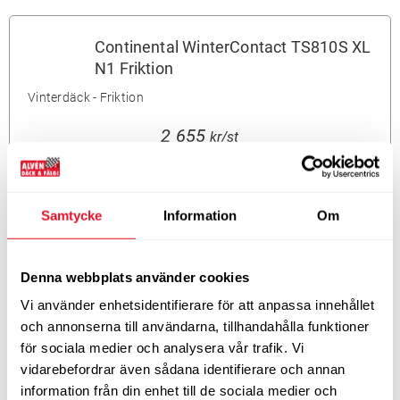
Continental WinterContact TS810S XL
N1 Friktion
Vinterdäck - Friktion
2 655
kr/st
LÄS MER
Samtycke
Information
Om
KUMHO 275/45 ZR20 TL 110W
KUMHO WS71 XL
Denna webbplats använder cookies
Vinterdäck - Friktion
Vi använder enhetsidentifierare för att anpassa innehållet
och annonserna till användarna, tillhandahålla funktioner
2 655
kr/st
för sociala medier och analysera vår trafik. Vi
LÄS MER
vidarebefordrar även sådana identifierare och annan
information från din enhet till de sociala medier och