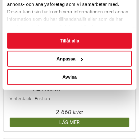
annons- och analysföretag som vi samarbetar med.
Dessa kan i sin tur kombinera informationen med annan
CONTINENTAL TS830 P SUV AO FR
information som du har tillhandahållit eller som de har
samlat in när du har använt deras tjänster.
Vinterdäck - Friktion
Tillåt alla
2 660
kr/st
LÄS MER
Anpassa
Avvisa
Continental WinterContact TS810S XL
N2 Friktion
Vinterdäck - Friktion
2 660
kr/st
LÄS MER