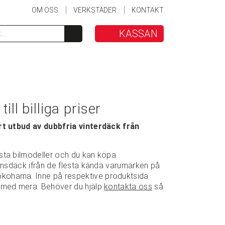
OM OSS
VERKSTÄDER
KONTAKT
KASSAN
ll billiga priser
ort utbud av dubbfria vinterdäck från
sta bilmodeller och du kan köpa
ionsdäck ifrån de flesta kända varumärken på
kohama. Inne på respektive produktsida
g med mera. Behöver du hjälp
kontakta oss
så