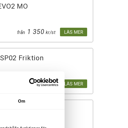
EVO2 MO
1 350
LÄS MER
från
kr/st
P02 Friktion
1 350
LÄS MER
från
kr/st
Om