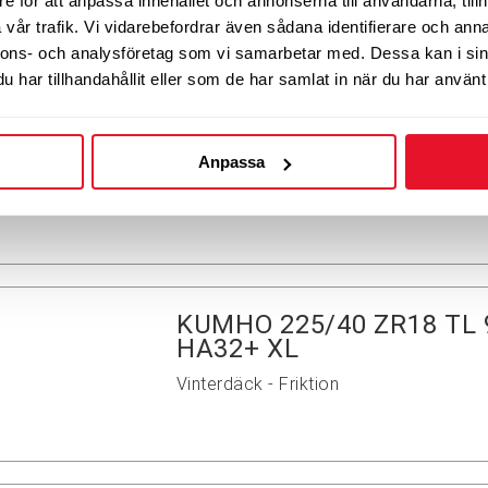
e för att anpassa innehållet och annonserna till användarna, tillh
vår trafik. Vi vidarebefordrar även sådana identifierare och anna
nnons- och analysföretag som vi samarbetar med. Dessa kan i sin
har tillhandahållit eller som de har samlat in när du har använt 
VREDESTEIN QUATRAC C
Vinterdäck - Friktion
Anpassa
KUMHO 225/40 ZR18 TL
HA32+ XL
Vinterdäck - Friktion