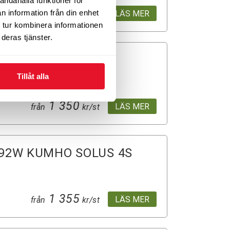
andahålla funktioner för
1 350
n information från din enhet
LÄS MER
från
kr/st
 tur kombinera informationen
deras tjänster.
LASSIC
Tillåt alla
1 350
LÄS MER
från
kr/st
 92W KUMHO SOLUS 4S
1 355
LÄS MER
från
kr/st