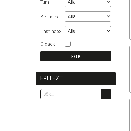
Tum
Bel.index
Hast.index
C-däck
SÖK
FRITEXT