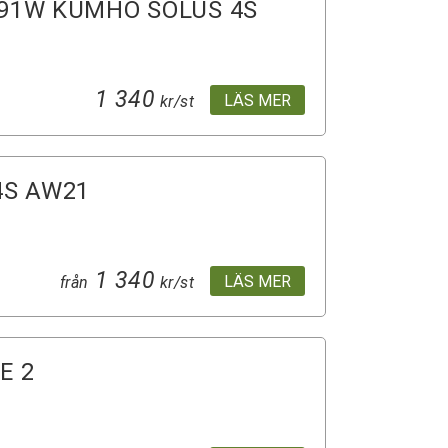
 91W KUMHO SOLUS 4S
1 340
LÄS MER
kr/st
S AW21
1 340
LÄS MER
från
kr/st
E 2