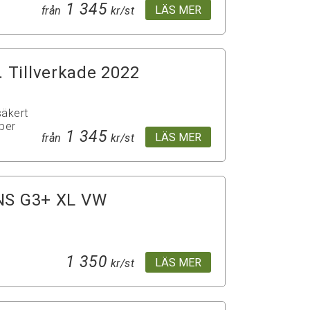
1 345
LÄS MER
från
kr/st
. Tillverkade 2022
säkert
per
1 345
LÄS MER
från
kr/st
S G3+ XL VW
1 350
LÄS MER
kr/st