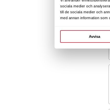
Vi använder enhetsidentifierar
sociala medier och analysera 
till de sociala medier och a
med annan information som du 
Avvisa