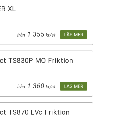
ER XL
1 355
LÄS MER
från
kr/st
ct TS830P MO Friktion
1 360
LÄS MER
från
kr/st
ct TS870 EVc Friktion