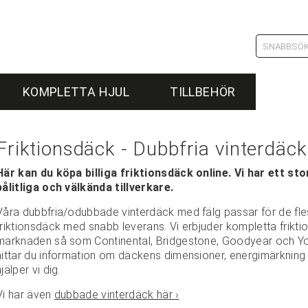
KOMPLETTA HJUL
TILLBEHÖR
Friktionsdäck - Dubbfria vinterdäck ti
Här kan du köpa billiga friktionsdäck online. Vi har ett st
pålitliga och välkända tillverkare.
Våra dubbfria/odubbade vinterdäck med fälg passar för de fle
friktionsdäck med snabb leverans. Vi erbjuder kompletta frikt
marknaden så som Continental, Bridgestone, Goodyear och Yo
hittar du information om däckens dimensioner, energimärknin
hjälper vi dig.
Vi har även
dubbade vinterdäck här ›