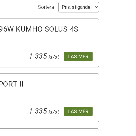
Sortera
 96W KUMHO SOLUS 4S
1 335
LÄS MER
kr/st
ORT II
1 335
LÄS MER
kr/st