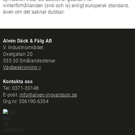
vinterförhållanden (snö och is) enligt europeisk standard,
även om det saknar dubbar.
Alvén Däck & Fälg AB
V. Industriområdet
Oxelgatan 20
333 30 Smålandsstenar
Vägbeskrivning >
Kontakta oss
Tel:
0371-30148
E-post:
info@alven-ingvarsson.se
Org.nr: 556190-6354