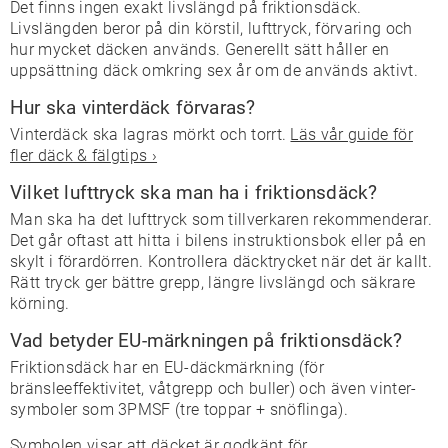
Det finns ingen exakt livslängd på friktionsdäck.
Livslängden beror på din körstil, lufttryck, förvaring och
hur mycket däcken används. Generellt sätt håller en
uppsättning däck omkring sex år om de används aktivt.
Hur ska vinterdäck förvaras?
Vinterdäck ska lagras mörkt och torrt.
Läs vår guide för
fler däck & fälgtips ›
Vilket lufttryck ska man ha i friktionsdäck?
Man ska ha det lufttryck som tillverkaren rekommenderar.
Det går oftast att hitta i bilens instruktionsbok eller på en
skylt i förardörren. Kontrollera däcktrycket när det är kallt.
Rätt tryck ger bättre grepp, längre livslängd och säkrare
körning.
Vad betyder EU-märkningen på friktionsdäck?
Friktionsdäck har en EU-däckmärkning (för
bränsleeffektivitet, våtgrepp och buller) och även vinter-
symboler som 3PMSF (tre toppar + snöflinga).
Symbolen visar att däcket är godkänt för