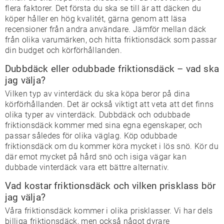
flera faktorer. Det första du ska se till är att däcken du
köper håller en hög kvalitét, gärna genom att läsa
recensioner från andra användare. Jämför mellan däck
från olika varumärken, och hitta friktionsdäck som passar
din budget och körförhållanden.
Dubbdäck eller odubbade friktionsdäck – vad ska
jag välja?
Vilken typ av vinterdäck du ska köpa beror på dina
körförhållanden. Det är också viktigt att veta att det finns
olika typer av vinterdäck. Dubbdäck och odubbade
friktionsdäck kommer med sina egna egenskaper, och
passar således för olika väglag. Köp odubbade
friktionsdäck om du kommer köra mycket i lös snö. Kör du
där emot mycket på hård snö och isiga vägar kan
dubbade vinterdäck vara ett bättre alternativ.
Vad kostar friktionsdäck och vilken prisklass bör
jag välja?
Våra friktionsdäck kommer i olika prisklasser. Vi har dels
billiga friktionsdäck, men också något dyrare