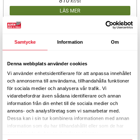
810
kr/st
LÄS MER
ROADHOG 205/55 VR16 TL 91V
Samtycke
Information
Om
ROADHOG RGAS02
Vinterdäck - Friktion
Denna webbplats använder cookies
Vi använder enhetsidentifierare för att anpassa innehållet
815
kr/st
och annonserna till användarna, tillhandahålla funktioner
LÄS MER
för sociala medier och analysera vår trafik. Vi
vidarebefordrar även sådana identifierare och annan
information från din enhet till de sociala medier och
annons- och analysföretag som vi samarbetar med.
ROADHOG 175/65 HR15 TL 88H
Dessa kan i sin tur kombinera informationen med annan
ROADHOG RGAS01 XL
information som du har tillhandahållit eller som de har
samlat in när du har använt deras tjänster.
Vinterdäck - Friktion