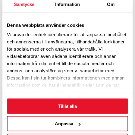
Samtycke
Information
Om
770
kr/st
LÄS MER
Denna webbplats använder cookies
Vi använder enhetsidentifierare för att anpassa innehållet
DELINTE 195/50 VR15 TL 82V
och annonserna till användarna, tillhandahålla funktioner
DELINTE AW7
för sociala medier och analysera vår trafik. Vi
vidarebefordrar även sådana identifierare och annan
Vinterdäck - Friktion
information från din enhet till de sociala medier och
annons- och analysföretag som vi samarbetar med.
770
kr/st
Dessa kan i sin tur kombinera informationen med annan
LÄS MER
information som du har tillhandahållit eller som de har
samlat in när du har använt deras tjänster.
Tillåt alla
DELINTE 205/55 VR16 TL 91V
DELINTE AW6
Anpassa
Vinterdäck - Friktion