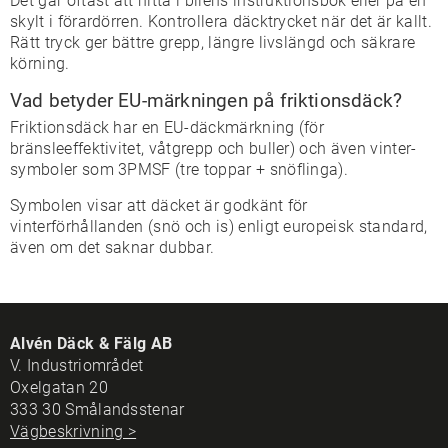
Det går oftast att hitta i bilens instruktionsbok eller på en
skylt i förardörren. Kontrollera däcktrycket när det är kallt.
Rätt tryck ger bättre grepp, längre livslängd och säkrare
körning.
Vad betyder EU-märkningen på friktionsdäck?
Friktionsdäck har en EU-däckmärkning (för
bränsleeffektivitet, våtgrepp och buller) och även vinter-
symboler som 3PMSF (tre toppar + snöflinga).
Symbolen visar att däcket är godkänt för
vinterförhållanden (snö och is) enligt europeisk standard,
även om det saknar dubbar.
Alvén Däck & Fälg AB
V. Industriområdet
Oxelgatan 20
333 30 Smålandsstenar
Vägbeskrivning >