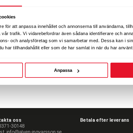
st.index
EU-märkning
cookies
D
B
71
e för att anpassa innehållet och annonserna till användarna, tillh
5-10 dagars leverans
Energimärkning
vår trafik. Vi vidarebefordrar även sådana identifierare och anna
D
B
71
nnons- och analysföretag som vi samarbetar med. Dessa kan i sin
5-10 dagars leverans
Energimärkning
har tillhandahållit eller som de har samlat in när du har använt 
D
B
71
5-10 dagars leverans
Energimärkning
Anpassa
takta oss
Betala efter leverans
0371-30148
st:
info@alven-ingvarsson.se