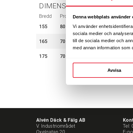
DIMENSIONER
Bredd
Profil
Tum
Bel.index
Ha
Denna webbplats använder 
Vi använder enhetsidentifierar
155
80
13”
79
T
sociala medier och analysera 
till de sociala medier och a
165
70
13”
79
T
med annan information som du 
175
70
13”
82
T
Avvisa
Alvén Däck & Fälg AB
Kon
V. Industriområdet
Tel:
Oxelgatan 20
E-po