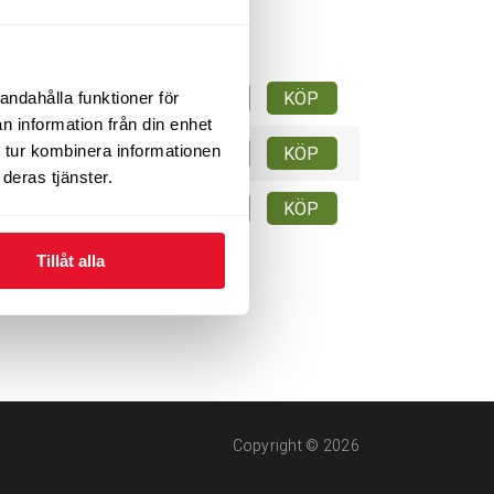
660
andahålla funktioner för
KÖP
tid
kr/st
n information från din enhet
640
 tur kombinera informationen
KÖP
tid
kr/st
deras tjänster.
685
KÖP
tid
kr/st
Tillåt alla
Copyright © 2026