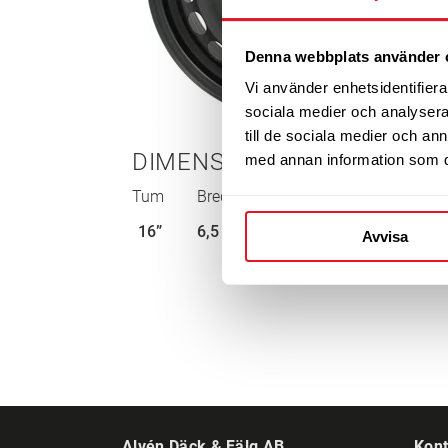
Denna webbplats använder 
Vi använder enhetsidentifierar
sociala medier och analysera 
till de sociala medier och a
DIMENSIONER
med annan information som du 
Tum
Bredd
Bultcirkel
ET-mått
16”
6,5
5-112
Avvisa
Alvén Däck & Fälg AB
Kont