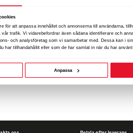
cookies
e för att anpassa innehållet och annonserna till användarna, tillh
vår trafik. Vi vidarebefordrar även sådana identifierare och anna
nnons- och analysföretag som vi samarbetar med. Dessa kan i sin
har tillhandahållit eller som de har samlat in när du har använt 
Nav
-
2-3 dagars leverans
Anpassa
akta oss
Betala efter leverans