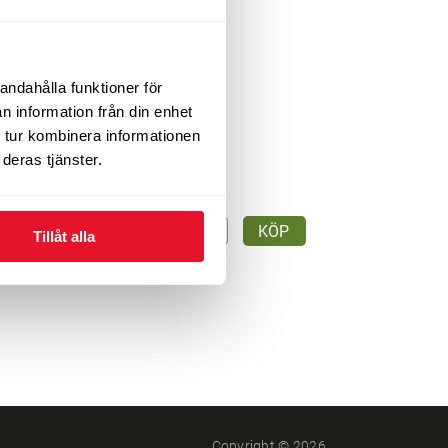
andahålla funktioner för
n information från din enhet
 tur kombinera informationen
deras tjänster.
940
KÖP
tid
kr/st
Tillåt alla
Copyright © 2026