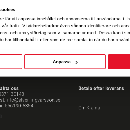
cookies
Nav
e för att anpassa innehållet och annonserna till användarna, tillh
vår trafik. Vi vidarebefordrar även sådana identifierare och anna
60,1
2-3 dagars leverans
nnons- och analysföretag som vi samarbetar med. Dessa kan i sin
har tillhandahållit eller som de har samlat in när du har använt 
Anpassa
akta oss
Betala efter leverans
0371-30148
st:
info@alven-ingvarsson.se
nr: 556190-6354
Om Klarna