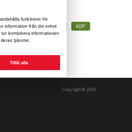
andahålla funktioner för
550
n information från din enhet
KÖP
tid
kr/st
 tur kombinera informationen
deras tjänster.
Tillåt alla
Copyright © 2026