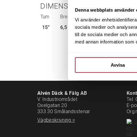
DIMENSIONER
Denna webbplats använder 
Tum
Bredd
Bultcirkel
ET-mått
Vi använder enhetsidentifierar
sociala medier och analysera 
15”
6,5
5-108
50
till de sociala medier och a
med annan information som du 
Avvisa
Alvén Däck & Fälg AB
Kont
V. Industriområdet
Tel:
Oxelgatan 20
E-po
333 30 Smålandsstenar
Org.
Vägbeskrivning >