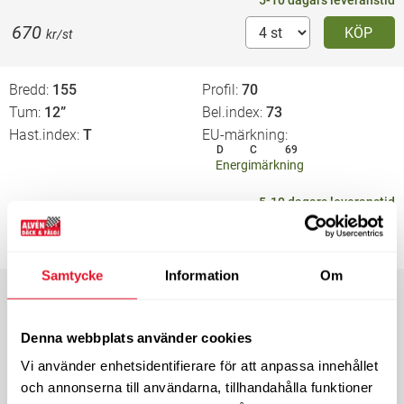
5-10 dagars leveranstid
670
KÖP
kr/st
Bredd
155
Profil
70
Tum
12”
Bel.index
73
Hast.index
T
EU-märkning
D
C
69
Energimärkning
5-10 dagars leveranstid
590
KÖP
kr/st
Samtycke
Information
Om
Bredd
155
Profil
70
Tum
13”
Bel.index
75
Hast.index
T
EU-märkning
Denna webbplats använder cookies
D
C
69
Vi använder enhetsidentifierare för att anpassa innehållet
Energimärkning
och annonserna till användarna, tillhandahålla funktioner