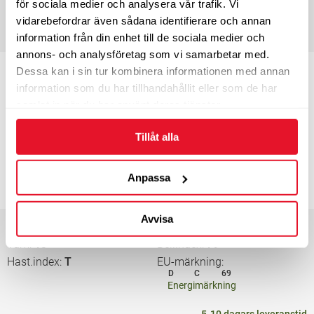
5-10 dagars leveranstid
för sociala medier och analysera vår trafik. Vi
vidarebefordrar även sådana identifierare och annan
650
KÖP
kr/st
information från din enhet till de sociala medier och
annons- och analysföretag som vi samarbetar med.
Bredd
155
Profil
80
Dessa kan i sin tur kombinera informationen med annan
Tum
12”
Bel.index
77
information som du har tillhandahållit eller som de har
Hast.index
T
EU-märkning
samlat in när du har använt deras tjänster.
D
C
69
Energimärkning
Tillåt alla
5-10 dagars leveranstid
Anpassa
680
KÖP
kr/st
Avvisa
Bredd
155
Profil
80
Tum
13”
Bel.index
79
Hast.index
T
EU-märkning
D
C
69
Energimärkning