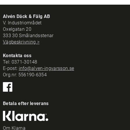
Alvén Däck & Fälg AB
V. Industriområdet
Oxelgatan 20
333 30 Smålandsstenar
Vägbeskrivning >
Kontakta oss
Tel:
0371-30148
E-post:
info@alven-ingvarsson.se
Org.nr: 556190-6354
Betala efter leverans
Om Klarna