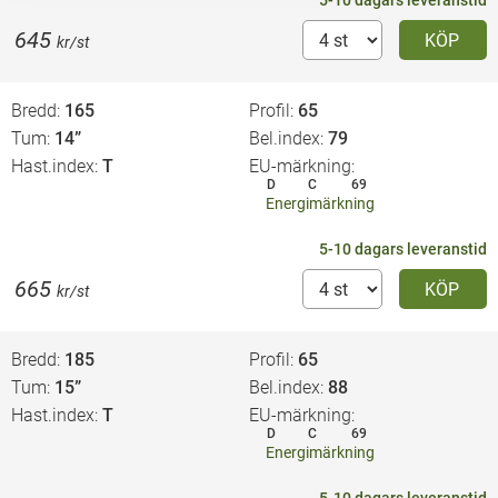
5-10 dagars leveranstid
645
KÖP
kr/st
Bredd
165
Profil
65
Tum
14”
Bel.index
79
Hast.index
T
EU-märkning
D
C
69
Energimärkning
5-10 dagars leveranstid
665
KÖP
kr/st
Bredd
185
Profil
65
Tum
15”
Bel.index
88
Hast.index
T
EU-märkning
D
C
69
Energimärkning