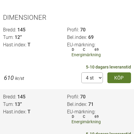
DIMENSIONER
Bredd
145
Profil
70
Tum
12”
Bel.index
69
Hast.index
T
EU-märkning
D
C
69
Energimärkning
5-10 dagars leveranstid
610
KÖP
kr/st
Bredd
145
Profil
70
Tum
13”
Bel.index
71
Hast.index
T
EU-märkning
D
C
69
Energimärkning