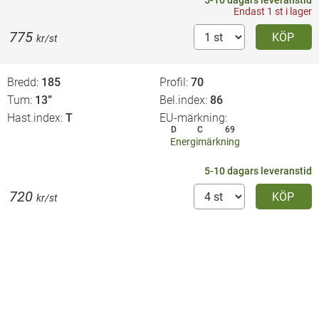
5-10 dagars leveranstid
Endast 1 st i lager
775
KÖP
kr/st
Bredd
185
Profil
70
Tum
13”
Bel.index
86
Hast.index
T
EU-märkning
D
C
69
Energimärkning
5-10 dagars leveranstid
720
KÖP
kr/st