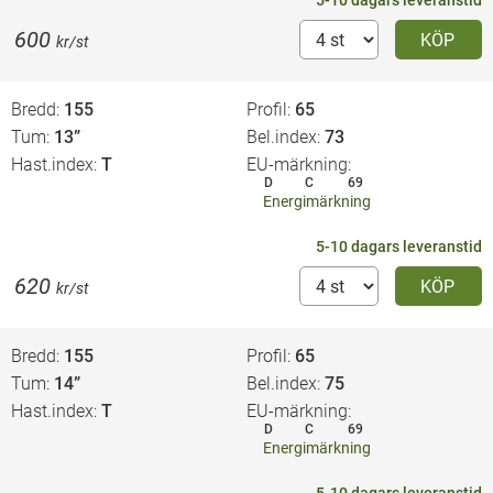
5-10 dagars leveranstid
600
KÖP
kr/st
Bredd
155
Profil
65
Tum
13”
Bel.index
73
Hast.index
T
EU-märkning
D
C
69
Energimärkning
5-10 dagars leveranstid
620
KÖP
kr/st
Bredd
155
Profil
65
Tum
14”
Bel.index
75
Hast.index
T
EU-märkning
D
C
69
Energimärkning