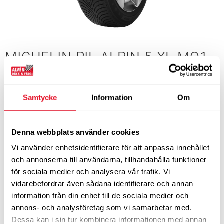
MICHELIN PIL ALPIN 5 XL MO1
A
Typ:
Vinterdäck - Friktion
Samtycke
Information
Om
Tillverkare:
Michelin
Denna webbplats använder cookies
Vi använder enhetsidentifierare för att anpassa innehållet
DIMENSIONER
och annonserna till användarna, tillhandahålla funktioner
Bredd
265
Profil
40
för sociala medier och analysera vår trafik. Vi
vidarebefordrar även sådana identifierare och annan
Tum
20”
Bel.index
104
information från din enhet till de sociala medier och
Hast.index
W
EU-märkning
C
B
71
annons- och analysföretag som vi samarbetar med.
Energimärkning
Dessa kan i sin tur kombinera informationen med annan