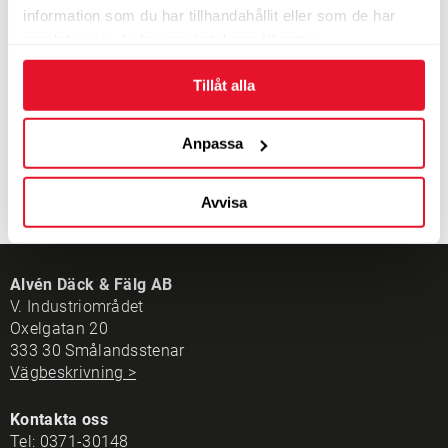
information som du har tillhandahållit eller som de har
5-10 dagars leveranstid
samlat in när du har använt deras tjänster.
4 090
KÖP
kr/st
Tillåt alla
Anpassa
Avvisa
Alvén Däck & Fälg AB
V. Industriområdet
Oxelgatan 20
333 30 Smålandsstenar
Vägbeskrivning >
Kontakta oss
Tel:
0371-30148