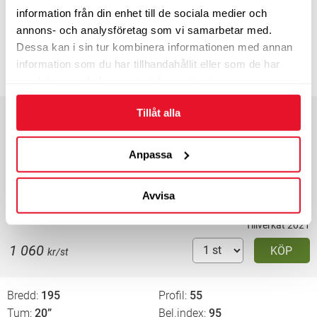
B
B
69
information från din enhet till de sociala medier och
Energimärkning
annons- och analysföretag som vi samarbetar med.
3-4 dagars leveranstid
Dessa kan i sin tur kombinera informationen med annan
information som du har tillhandahållit eller som de har
845
KÖP
kr/st
samlat in när du har använt deras tjänster.
Tillåt alla
Bredd
195
Profil
55
Tum
20”
Bel.index
95
Hast.index
H
EU-märkning
Anpassa
B
69
Energimärkning
Avvisa
3-4 dagars leveranstid
Endast 1 st i lager
Tillverkat 2021
1 060
KÖP
kr/st
Bredd
195
Profil
55
Tum
20”
Bel.index
95