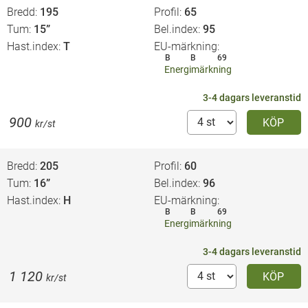
Bredd
195
Profil
65
Tum
15”
Bel.index
95
Hast.index
T
EU-märkning
B
B
69
Energimärkning
3-4 dagars leveranstid
900
KÖP
kr/st
Bredd
205
Profil
60
Tum
16”
Bel.index
96
Hast.index
H
EU-märkning
B
B
69
Energimärkning
3-4 dagars leveranstid
1 120
KÖP
kr/st