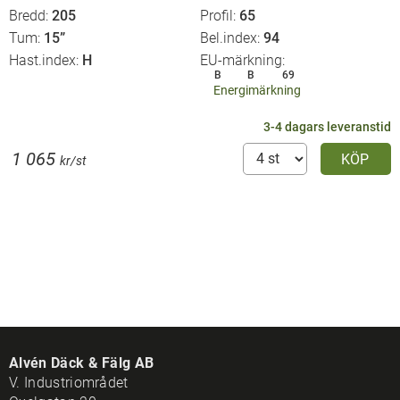
Bredd
205
Profil
65
Tum
15”
Bel.index
94
Hast.index
H
EU-märkning
B
B
69
Energimärkning
3-4 dagars leveranstid
1 065
KÖP
kr/st
Alvén Däck & Fälg AB
V. Industriområdet