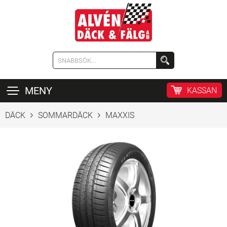
MENY
KASSAN
DÄCK
SOMMARDÄCK
MAXXIS