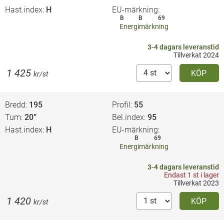
Hast.index
H
EU-märkning
B
B
69
Energimärkning
3-4 dagars leveranstid
Tillverkat 2024
1 425
KÖP
kr/st
Bredd
195
Profil
55
Tum
20”
Bel.index
95
Hast.index
H
EU-märkning
B
69
Energimärkning
3-4 dagars leveranstid
Endast 1 st i lager
Tillverkat 2023
1 420
KÖP
kr/st