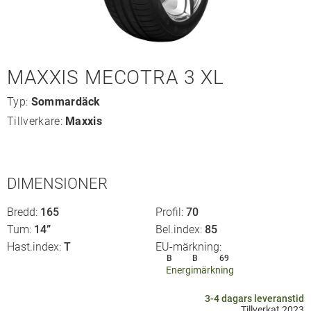
MAXXIS MECOTRA 3 XL
Typ:
Sommardäck
Tillverkare:
Maxxis
DIMENSIONER
Bredd
165
Profil
70
Tum
14”
Bel.index
85
Hast.index
T
EU-märkning
B
B
69
Energimärkning
3-4 dagars leveranstid
Tillverkat 2023