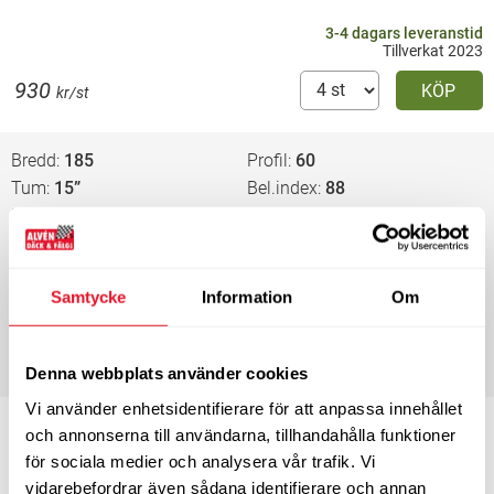
3-4 dagars leveranstid
Tillverkat 2023
930
KÖP
kr/st
Bredd
185
Profil
60
Tum
15”
Bel.index
88
Hast.index
H
EU-märkning
B
B
69
Energimärkning
Samtycke
Information
Om
3-4 dagars leveranstid
Tillverkat 2025
885
KÖP
kr/st
Denna webbplats använder cookies
Vi använder enhetsidentifierare för att anpassa innehållet
Bredd
185
Profil
65
och annonserna till användarna, tillhandahålla funktioner
Tum
15”
Bel.index
92
för sociala medier och analysera vår trafik. Vi
Hast.index
T
EU-märkning
vidarebefordrar även sådana identifierare och annan