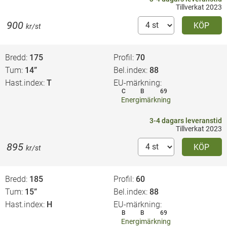
Tillverkat 2023
900
KÖP
kr/st
Bredd
175
Profil
70
Tum
14”
Bel.index
88
Hast.index
T
EU-märkning
C
B
69
Energimärkning
3-4 dagars leveranstid
Tillverkat 2023
895
KÖP
kr/st
Bredd
185
Profil
60
Tum
15”
Bel.index
88
Hast.index
H
EU-märkning
B
B
69
Energimärkning