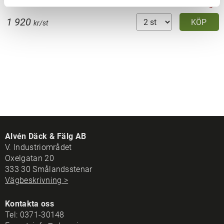
Endast 2 st i lager
1 920
KÖP
kr/st
Alvén Däck & Fälg AB
V. Industriområdet
Oxelgatan 20
333 30 Smålandsstenar
Vägbeskrivning >
Kontakta oss
Tel:
0371-30148