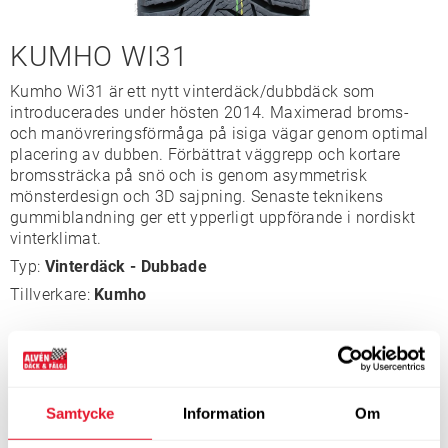
KUMHO WI31
Kumho Wi31 är ett nytt vinterdäck/dubbdäck som
introducerades under hösten 2014. Maximerad broms-
och manövreringsförmåga på isiga vägar genom optimal
placering av dubben. Förbättrat väggrepp och kortare
bromssträcka på snö och is genom asymmetrisk
mönsterdesign och 3D sajpning. Senaste teknikens
gummiblandning ger ett ypperligt uppförande i nordiskt
vinterklimat.
Typ:
Vinterdäck - Dubbade
Tillverkare:
Kumho
DIMENSIONER
Samtycke
Information
Om
Bredd
185
Profil
60