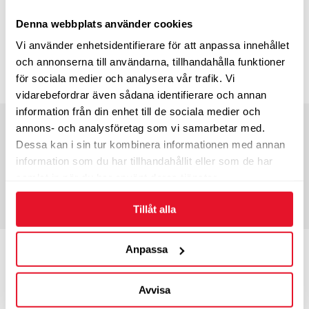
Tum
15”
Bel.index
-
Hast.index
T
Denna webbplats använder cookies
2-3 dagars leveranstid
Vi använder enhetsidentifierare för att anpassa innehållet
Endast 1 st i lager
och annonserna till användarna, tillhandahålla funktioner
420
KÖP
för sociala medier och analysera vår trafik. Vi
kr/st
vidarebefordrar även sådana identifierare och annan
information från din enhet till de sociala medier och
Bredd
225
Profil
55
annons- och analysföretag som vi samarbetar med.
Tum
16”
Bel.index
99
Dessa kan i sin tur kombinera informationen med annan
Hast.index
T
information som du har tillhandahållit eller som de har
samlat in när du har använt deras tjänster.
2-3 dagars leveranstid
1 375
KÖP
kr/st
Tillåt alla
Bredd
235
Profil
50
Anpassa
Tum
18”
Bel.index
101
Hast.index
T
Avvisa
2-3 dagars leveranstid