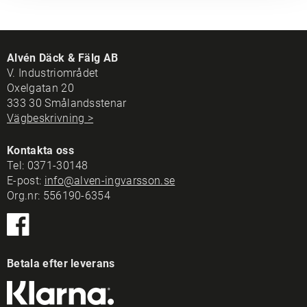
Alvén Däck & Fälg AB
V. Industriområdet
Oxelgatan 20
333 30 Smålandsstenar
Vägbeskrivning >
Kontakta oss
Tel:
0371-30148
E-post:
info@alven-ingvarsson.se
Org.nr: 556190-6354
Betala efter leverans