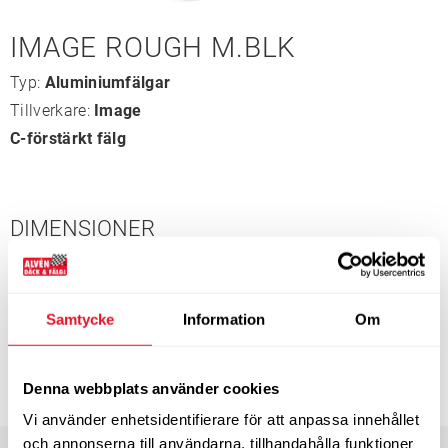
IMAGE ROUGH M.BLK
Typ:
Aluminiumfälgar
Tillverkare:
Image
C-förstärkt fälg
DIMENSIONER
Tum
20”
Bredd
9
ET-mått
15
Nav
110
Bultcirkel
6-139.7
Samtycke
Information
Om
3-4 dagars leveranstid
3 190
KÖP
Denna webbplats använder cookies
kr/st
Vi använder enhetsidentifierare för att anpassa innehållet
och annonserna till användarna, tillhandahålla funktioner