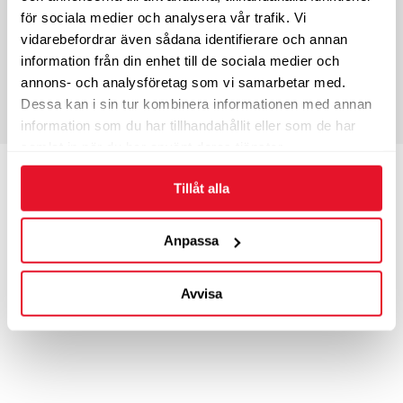
Tum
20”
Bredd
9
för sociala medier och analysera vår trafik. Vi
ET-mått
25
Nav
110
vidarebefordrar även sådana identifierare och annan
Bultcirkel
6-139.7
information från din enhet till de sociala medier och
3-4 dagars leveranstid
annons- och analysföretag som vi samarbetar med.
Dessa kan i sin tur kombinera informationen med annan
3 190
KÖP
kr/st
information som du har tillhandahållit eller som de har
samlat in när du har använt deras tjänster.
Tum
20”
Bredd
9
Tillåt alla
ET-mått
35
Nav
110
Bultcirkel
6-139.7
Anpassa
3-4 dagars leveranstid
3 190
KÖP
kr/st
Avvisa