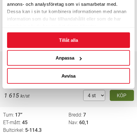
Tum
17”
Bredd
7
annons- och analysföretag som vi samarbetar med.
ET-mått
35
Nav
60,1
Dessa kan i sin tur kombinera informationen med annan
Bultcirkel
5-114.3
information som du har tillhandahållit eller som de har
samlat in när du har använt deras tjänster.
3-4 dagars leveranstid
1 615
KÖP
Tillåt alla
kr/st
Anpassa
Tum
17”
Bredd
7
ET-mått
40
Nav
66,1
Bultcirkel
5-114.3
Avvisa
3-4 dagars leveranstid
1 615
KÖP
kr/st
Tum
17”
Bredd
7
ET-mått
45
Nav
60,1
Bultcirkel
5-114.3