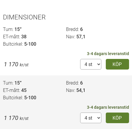
DIMENSIONER
Tum
15”
Bredd
6
ET-mått
38
Nav
57,1
Bultcirkel
5-100
3-4 dagars leveranstid
1 170
KÖP
kr/st
Tum
15”
Bredd
6
ET-mått
45
Nav
54,1
Bultcirkel
5-100
3-4 dagars leveranstid
1 170
KÖP
kr/st