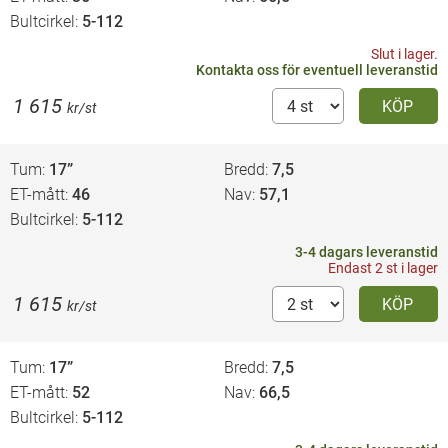
Bultcirkel
5-112
Slut i lager.
Kontakta oss
för eventuell leveranstid
1 615
KÖP
kr/st
Tum
17”
Bredd
7,5
ET-mått
46
Nav
57,1
Bultcirkel
5-112
3-4 dagars leveranstid
Endast 2 st i lager
1 615
KÖP
kr/st
Tum
17”
Bredd
7,5
ET-mått
52
Nav
66,5
Bultcirkel
5-112