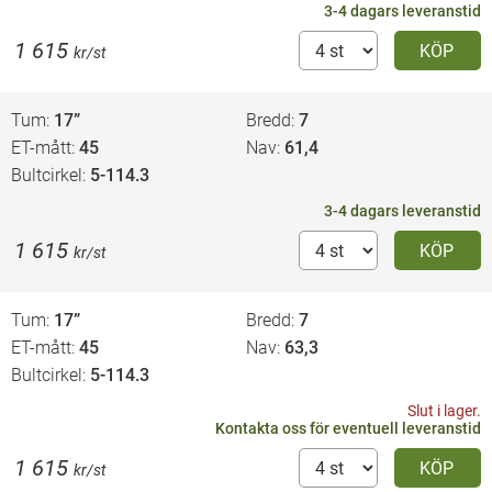
3-4 dagars leveranstid
1 615
KÖP
kr/st
Tum
17”
Bredd
7
ET-mått
45
Nav
61,4
Bultcirkel
5-114.3
3-4 dagars leveranstid
1 615
KÖP
kr/st
Tum
17”
Bredd
7
ET-mått
45
Nav
63,3
Bultcirkel
5-114.3
Slut i lager.
Kontakta oss
för eventuell leveranstid
1 615
KÖP
kr/st