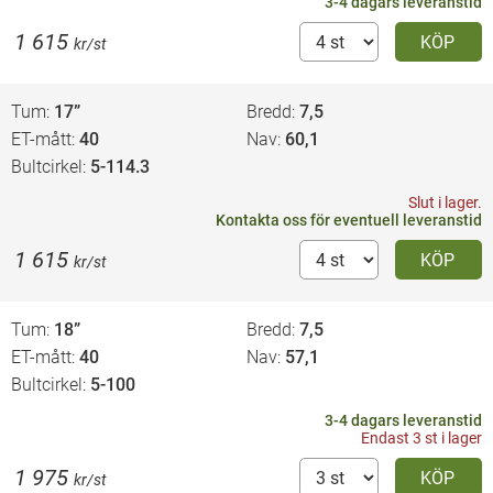
3-4 dagars leveranstid
1 615
KÖP
kr/st
Tum
17”
Bredd
7,5
ET-mått
40
Nav
60,1
Bultcirkel
5-114.3
Slut i lager.
Kontakta oss
för eventuell leveranstid
1 615
KÖP
kr/st
Tum
18”
Bredd
7,5
ET-mått
40
Nav
57,1
Bultcirkel
5-100
3-4 dagars leveranstid
Endast 3 st i lager
1 975
KÖP
kr/st