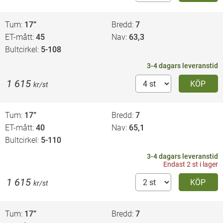
Tum
17”
Bredd
7
ET-mått
45
Nav
63,3
Bultcirkel
5-108
3-4 dagars leveranstid
1 615
KÖP
kr/st
Tum
17”
Bredd
7
ET-mått
40
Nav
65,1
Bultcirkel
5-110
3-4 dagars leveranstid
Endast 2 st i lager
1 615
KÖP
kr/st
Tum
17”
Bredd
7