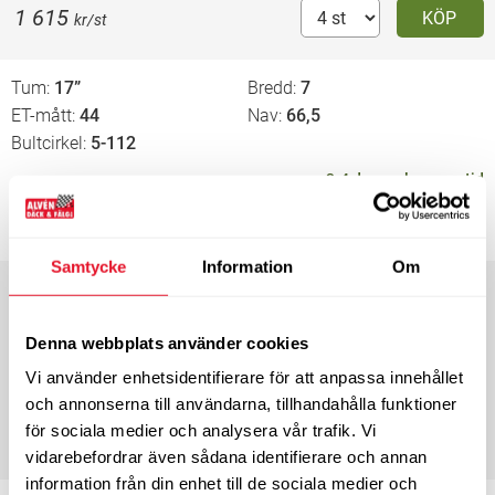
1 615
KÖP
kr/st
Tum
17”
Bredd
7
ET-mått
44
Nav
66,5
Bultcirkel
5-112
3-4 dagars leveranstid
1 615
KÖP
kr/st
Samtycke
Information
Om
Tum
17”
Bredd
7
ET-mått
45
Nav
57,1
Denna webbplats använder cookies
Bultcirkel
5-112
Vi använder enhetsidentifierare för att anpassa innehållet
Slut i lager.
Kontakta oss
för eventuell leveranstid
och annonserna till användarna, tillhandahålla funktioner
för sociala medier och analysera vår trafik. Vi
1 615
KÖP
kr/st
vidarebefordrar även sådana identifierare och annan
information från din enhet till de sociala medier och