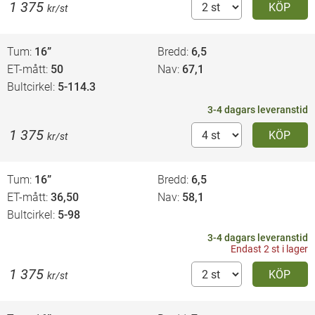
1 375
KÖP
kr/st
Tum
16”
Bredd
6,5
ET-mått
50
Nav
67,1
Bultcirkel
5-114.3
3-4 dagars leveranstid
1 375
KÖP
kr/st
Tum
16”
Bredd
6,5
ET-mått
36,50
Nav
58,1
Bultcirkel
5-98
3-4 dagars leveranstid
Endast 2 st i lager
1 375
KÖP
kr/st