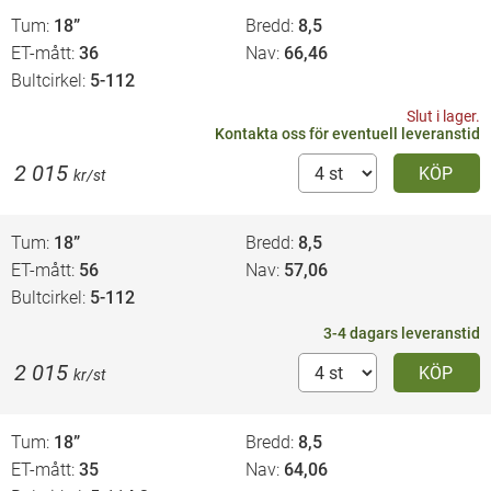
Tum
18”
Bredd
8,5
ET-mått
36
Nav
66,46
Bultcirkel
5-112
Slut i lager.
Kontakta oss
för eventuell leveranstid
2 015
KÖP
kr/st
Tum
18”
Bredd
8,5
ET-mått
56
Nav
57,06
Bultcirkel
5-112
3-4 dagars leveranstid
2 015
KÖP
kr/st
Tum
18”
Bredd
8,5
ET-mått
35
Nav
64,06