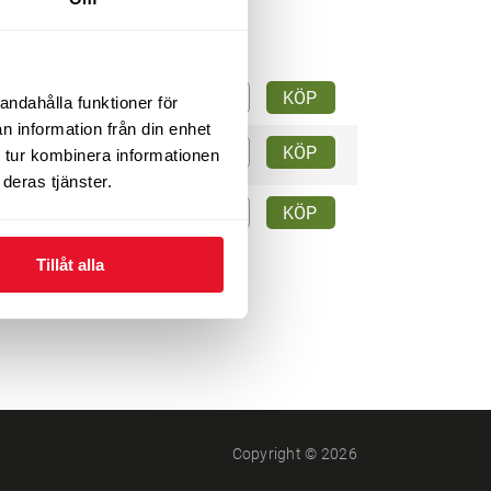
tid
3 305
KÖP
kr/st
andahålla funktioner för
ger
n information från din enhet
2 885
KÖP
tid
 tur kombinera informationen
kr/st
024
deras tjänster.
2 885
KÖP
tid
kr/st
024
Tillåt alla
Copyright © 2026