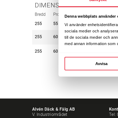
DIMENSIONER
Bredd
Profil
Tum
Bel.index
Ha
Denna webbplats använder 
255
55
20”
110
Q
Vi använder enhetsidentifierar
sociala medier och analysera 
255
60
20”
113
Q
till de sociala medier och a
med annan information som du 
255
60
20”
113
Q
Avvisa
Alvén Däck & Fälg AB
Kont
V. Industriområdet
Tel: