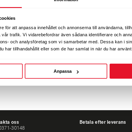
st.index
EU-märkning
cookies
3-4 dagars leverans
e för att anpassa innehållet och annonserna till användarna, tillh
Endast 1 st i la
vår trafik. Vi vidarebefordrar även sådana identifierare och anna
3-4 dagars leverans
nnons- och analysföretag som vi samarbetar med. Dessa kan i sin
Tillverkat 2
har tillhandahållit eller som de har samlat in när du har använt 
11-14 dagars leverans
Tillverkat 2
Anpassa
akta oss
Betala efter leverans
0371-30148