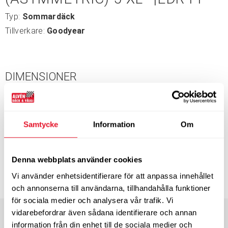
Typ:
Sommardäck
Tillverkare:
Goodyear
DIMENSIONER
Bredd
245
Profil
35
Tum
20”
Bel.index
95
Hast.index
Y
EU-märkning
Samtycke
Information
Om
A
A
69
Energimärkning
Denna webbplats använder cookies
12-15 dagars leveranstid
Vi använder enhetsidentifierare för att anpassa innehållet
3 115
KÖP
kr/st
och annonserna till användarna, tillhandahålla funktioner
för sociala medier och analysera vår trafik. Vi
Bredd
255
Profil
35
vidarebefordrar även sådana identifierare och annan
Tum
20”
Bel.index
97
information från din enhet till de sociala medier och