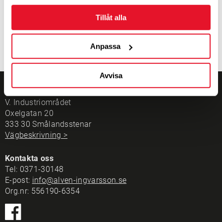
Tillåt alla
Anpassa
Avvisa
Alvén Däck & Fälg AB
V. Industriområdet
Oxelgatan 20
333 30 Smålandsstenar
Vägbeskrivning >
Kontakta oss
Tel:
0371-30148
E-post:
info@alven-ingvarsson.se
Org.nr: 556190-6354