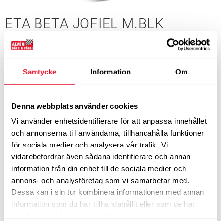
ETA BETA JOFIEL M.BLK
Typ:
Aluminiumfälgar
Tillverkare:
Eta
C-förstärkt fälg
Samtycke
Information
Om
Denna webbplats använder cookies
DIMENSIONER
Vi använder enhetsidentifierare för att anpassa innehållet
Tum
21”
Bredd
9,5
och annonserna till användarna, tillhandahålla funktioner
för sociala medier och analysera vår trafik. Vi
ET-mått
25
Nav
71,5
vidarebefordrar även sådana identifierare och annan
Bultcirkel
5-130
information från din enhet till de sociala medier och
Slut i lager.
annons- och analysföretag som vi samarbetar med.
Kontakta oss
för eventuell leveranstid
Dessa kan i sin tur kombinera informationen med annan
7 875
KÖP
kr/st
information som du har tillhandahållit eller som de har
samlat in när du har använt deras tjänster.