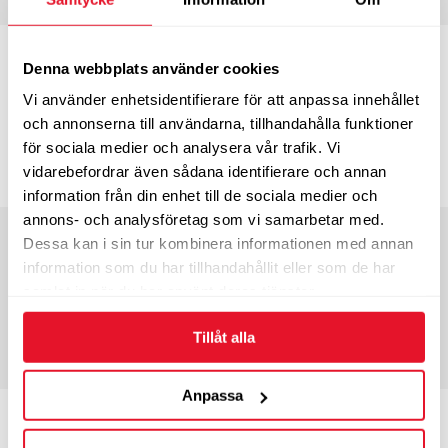
Bredd
235
Profil
45
Denna webbplats använder cookies
Tum
17”
Bel.index
97
Vi använder enhetsidentifierare för att anpassa innehållet
Hast.index
T
och annonserna till användarna, tillhandahålla funktioner
3-4 dagars leveranstid
för sociala medier och analysera vår trafik. Vi
1 295
KÖP
vidarebefordrar även sådana identifierare och annan
kr/st
information från din enhet till de sociala medier och
annons- och analysföretag som vi samarbetar med.
Bredd
235
Profil
50
Dessa kan i sin tur kombinera informationen med annan
Tum
18”
Bel.index
101
information som du har tillhandahållit eller som de har
Hast.index
H
samlat in när du har använt deras tjänster.
3-4 dagars leveranstid
Tillåt alla
1 510
KÖP
kr/st
Anpassa
Bredd
245
Profil
40
Tum
18”
Bel.index
97