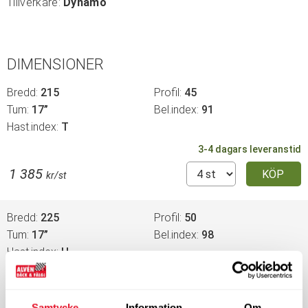
Tillverkare:
Dynamo
DIMENSIONER
Bredd
215
Profil
45
Tum
17”
Bel.index
91
Hast.index
T
3-4 dagars leveranstid
1 385
KÖP
kr/st
Bredd
225
Profil
50
Tum
17”
Bel.index
98
Hast.index
H
3-4 dagars leveranstid
1 180
KÖP
kr/st
Samtycke
Information
Om