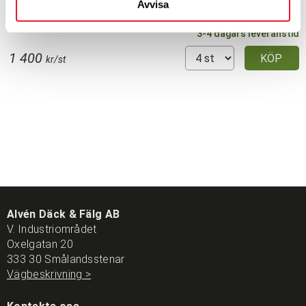
Avvisa
Hast.index
H
3-4 dagars leveranstid
1 400
KÖP
kr/st
Alvén Däck & Fälg AB
V. Industriområdet
Oxelgatan 20
333 30 Smålandsstenar
Vägbeskrivning >