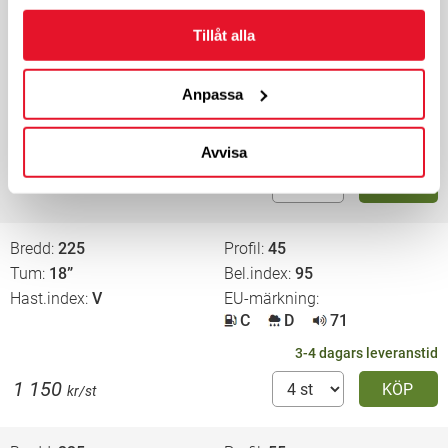
Bredd
215
Profil
60
Tum
16”
Bel.index
99
Tillåt alla
Hast.index
H
EU-märkning
C
D
70
Energimärkning
Anpassa
3-4 dagars leveranstid
Endast 2 st i lager
Avvisa
970
KÖP
kr/st
Bredd
225
Profil
45
Tum
18”
Bel.index
95
Hast.index
V
EU-märkning
C
D
71
3-4 dagars leveranstid
1 150
KÖP
kr/st