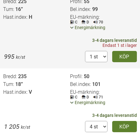
Bredd
225
Profil
55
Tum
16”
Bel.index
99
Hast.index
H
EU-märkning
C
D
70
Energimärkning
3-4 dagars leveranstid
Endast 1 st i lager
995
KÖP
kr/st
Bredd
235
Profil
50
Tum
18”
Bel.index
101
Hast.index
V
EU-märkning
C
D
71
Energimärkning
3-4 dagars leveranstid
1 205
KÖP
kr/st