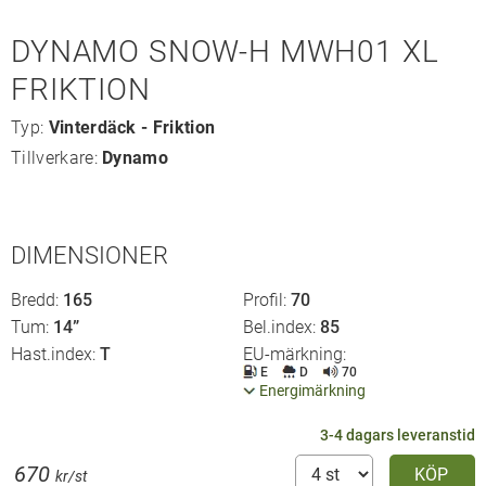
DYNAMO SNOW-H MWH01 XL
FRIKTION
Typ:
Vinterdäck - Friktion
Tillverkare:
Dynamo
DIMENSIONER
Bredd
165
Profil
70
Tum
14”
Bel.index
85
Hast.index
T
EU-märkning
E
D
70
Energimärkning
3-4 dagars leveranstid
670
KÖP
kr/st