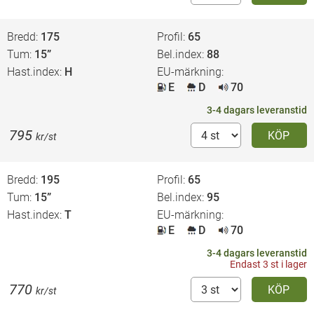
Bredd
175
Profil
65
Tum
15”
Bel.index
88
Hast.index
H
EU-märkning
E
D
70
3-4 dagars leveranstid
795
KÖP
kr/st
Bredd
195
Profil
65
Tum
15”
Bel.index
95
Hast.index
T
EU-märkning
E
D
70
3-4 dagars leveranstid
Endast 3 st i lager
770
KÖP
kr/st