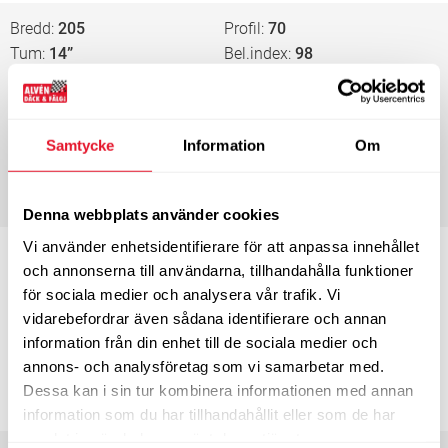
Bredd
205
Profil
70
Tum
14”
Bel.index
98
Hast.index
T
EU-märkning
C
D
70
Energimärkning
Samtycke
Information
Om
3-4 dagars leveranstid
980
KÖP
kr/st
Denna webbplats använder cookies
Vi använder enhetsidentifierare för att anpassa innehållet
Bredd
215
Profil
55
och annonserna till användarna, tillhandahålla funktioner
Tum
16”
Bel.index
97
för sociala medier och analysera vår trafik. Vi
Hast.index
H
EU-märkning
vidarebefordrar även sådana identifierare och annan
C
D
70
information från din enhet till de sociala medier och
3-4 dagars leveranstid
annons- och analysföretag som vi samarbetar med.
1 015
Dessa kan i sin tur kombinera informationen med annan
KÖP
kr/st
information som du har tillhandahållit eller som de har
samlat in när du har använt deras tjänster.