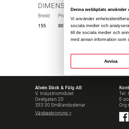
DIMENSIONER
Denna webbplats använder 
Bredd
Profil
Tum
Bel.index
Ha
Vi använder enhetsidentifierar
sociala medier och analysera 
155
80
13”
79
T
till de sociala medier och a
med annan information som du 
Avvisa
Alvén Däck & Fälg AB
Kont
V. Industriområdet
Tel:
Oxelgatan 20
E-po
333 30 Smålandsstenar
Org.
Vägbeskrivning >