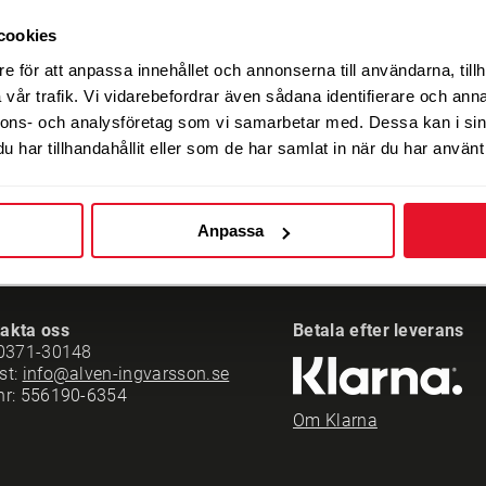
cookies
st.index
EU-märkning
e för att anpassa innehållet och annonserna till användarna, tillh
C
C
70
vår trafik. Vi vidarebefordrar även sådana identifierare och anna
5-10 dagars leverans
Energimärkning
nnons- och analysföretag som vi samarbetar med. Dessa kan i sin
har tillhandahållit eller som de har samlat in när du har använt 
Anpassa
akta oss
Betala efter leverans
0371-30148
st:
info@alven-ingvarsson.se
nr: 556190-6354
Om Klarna