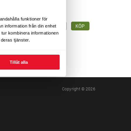
andahålla funktioner för
645
n information från din enhet
KÖP
tid
kr/st
 tur kombinera informationen
deras tjänster.
Tillåt alla
Copyright © 2026