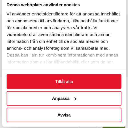
2 705
KÖP
kr/st
Denna webbplats använder cookies
Vi använder enhetsidentifierare för att anpassa innehållet
och annonserna till användarna, tillhandahålla funktioner
Bredd
215
Profil
70
för sociala medier och analysera vår trafik. Vi
Tum
15”
Bel.index
109/107
vidarebefordrar även sådana identifierare och annan
Hast.index
S
EU-märkning
information från din enhet till de sociala medier och
C
A
73
annons- och analysföretag som vi samarbetar med.
5-8 dagars leveranstid
Dessa kan i sin tur kombinera informationen med annan
Endast 1 st i lager
information som du har tillhandahållit eller som de har
2 670
KÖP
kr/st
samlat in när du har använt deras tjänster.
Tillåt alla
Bredd
225
Profil
75
Tum
16”
Bel.index
121/120
Anpassa
Hast.index
R
EU-märkning
C
A
73
Energimärkning
Avvisa
5-8 dagars leveranstid