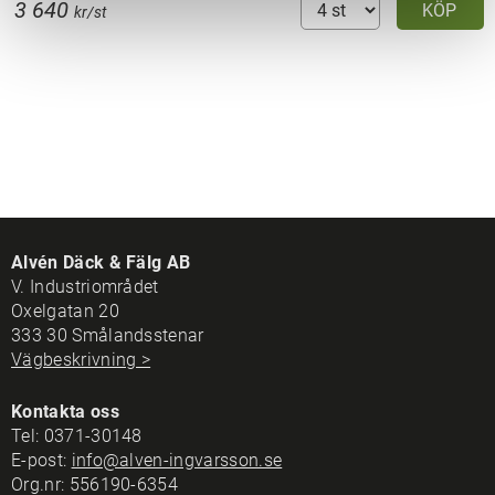
3 640
KÖP
kr/st
Alvén Däck & Fälg AB
V. Industriområdet
Oxelgatan 20
333 30 Smålandsstenar
Vägbeskrivning >
Kontakta oss
Tel:
0371-30148
E-post:
info@alven-ingvarsson.se
Org.nr: 556190-6354