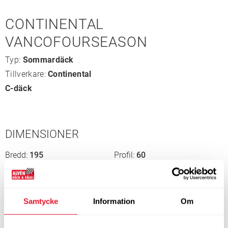
CONTINENTAL
VANCOFOURSEASON
Typ:
Sommardäck
Tillverkare:
Continental
C-däck
DIMENSIONER
Bredd
195
Profil
60
Tum
16”
Bel.index
99/97
Hast.index
H
EU-märkning
C
A
73
Samtycke
Information
Om
5-8 dagars leveranstid
Endast 3 st i lager