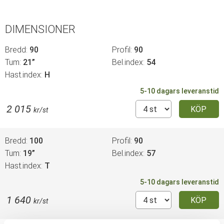
DIMENSIONER
Bredd
90
Profil
90
Tum
21”
Bel.index
54
Hast.index
H
5-10 dagars leveranstid
2 015
KÖP
kr/st
Bredd
100
Profil
90
Tum
19”
Bel.index
57
Hast.index
T
5-10 dagars leveranstid
1 640
KÖP
kr/st