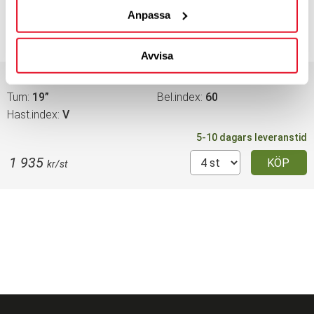
5-10 dagars leveranstid
Anpassa
2 100
KÖP
kr/st
Avvisa
Bredd
120
Profil
70
Tum
19”
Bel.index
60
Hast.index
V
5-10 dagars leveranstid
1 935
KÖP
kr/st