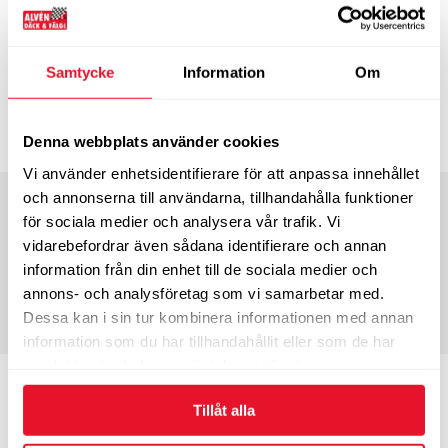
Bredd
110
Profil
80
Tum
18”
Bel.index
58
Hast.index
H
Samtycke
Information
Om
5-10 dagars leveranstid
1 865
KÖP
kr/st
Denna webbplats använder cookies
Vi använder enhetsidentifierare för att anpassa innehållet
Bredd
110
Profil
80
och annonserna till användarna, tillhandahålla funktioner
för sociala medier och analysera vår trafik. Vi
Tum
19”
Bel.index
59
vidarebefordrar även sådana identifierare och annan
Hast.index
V
information från din enhet till de sociala medier och
5-10 dagars leveranstid
annons- och analysföretag som vi samarbetar med.
1 910
KÖP
Dessa kan i sin tur kombinera informationen med annan
kr/st
information som du har tillhandahållit eller som de har
samlat in när du har använt deras tjänster.
Bredd
120
Profil
70
Tum
17”
Bel.index
58
Tillåt alla
Hast.index
W