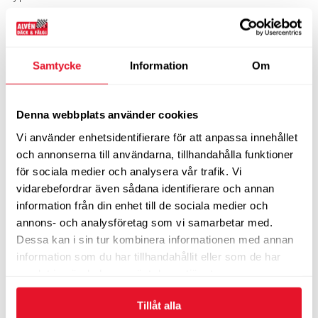
Tillverkare:
Continental
Samtycke
Information
Om
DIMENSIONER
Bredd
100
Profil
90
Denna webbplats använder cookies
Tum
18”
Bel.index
56
Vi använder enhetsidentifierare för att anpassa innehållet
Hast.index
H
och annonserna till användarna, tillhandahålla funktioner
5-10 dagars leveranstid
för sociala medier och analysera vår trafik. Vi
vidarebefordrar även sådana identifierare och annan
2 515
KÖP
kr/st
information från din enhet till de sociala medier och
annons- och analysföretag som vi samarbetar med.
Dessa kan i sin tur kombinera informationen med annan
information som du har tillhandahållit eller som de har
samlat in när du har använt deras tjänster.
Tillåt alla