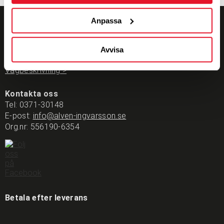
Anpassa
Alvén Däck & Fälg AB
V. Industriområdet
Oxelgatan 20
Avvisa
333 30 Smålandsstenar
Vägbeskrivning >
Kontakta oss
Tel:
0371-30148
E-post:
info@alven-ingvarsson.se
Org.nr: 556190-6354
Betala efter leverans