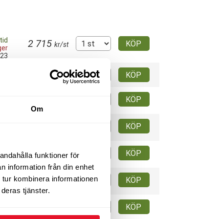
tid
2 715
KÖP
kr/st
ger
023
2 650
KÖP
tid
kr/st
3 010
KÖP
tid
kr/st
025
Om
3 010
KÖP
tid
kr/st
025
3 355
KÖP
tid
kr/st
andahålla funktioner för
024
n information från din enhet
3 355
 tur kombinera informationen
KÖP
tid
kr/st
024
deras tjänster.
4 055
KÖP
tid
kr/st
025