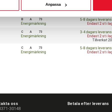
Anpassa
B
A
73
5-8 dagars leverans
Energimärkning
Tillverkat 2
B
A
73
5-8 dagars leverans
Energimärkning
Endast 2 st i la
C
A
73
3-4 dagars leverans
Energimärkning
Endast 2 st i la
Tillverkat 2
C
A
73
5-8 dagars leverans
Energimärkning
Endast 2 st i la
takta oss
Betala efter leverans
0371-30148