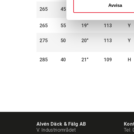
Avvisa
265
45
21”
108
H
265
55
19”
113
Y
275
50
20”
113
Y
285
40
21”
109
H
Alvén Däck & Fälg AB
Kon
V. Industriområdet
Tel: