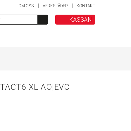
OM OSS
VERKSTÄDER
KONTAKT
KASSAN
ACT6 XL AO|EVC