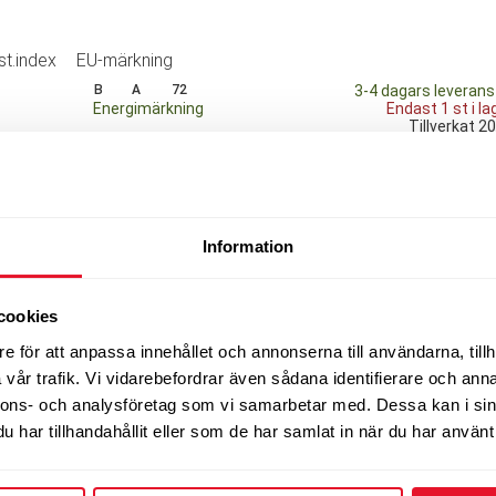
st.index
EU-märkning
B
A
72
3-4 dagars leverans
Energimärkning
Endast 1 st i la
Tillverkat 2
B
A
72
5-8 dagars leverans
Energimärkning
B
A
72
3-4 dagars leverans
Energimärkning
Tillverkat 2
Information
B
A
72
5-8 dagars leverans
Energimärkning
Tillverkat 2
cookies
B
A
73
3-4 dagars leverans
e för att anpassa innehållet och annonserna till användarna, tillh
Energimärkning
Tillverkat 2
vår trafik. Vi vidarebefordrar även sådana identifierare och anna
B
A
73
nnons- och analysföretag som vi samarbetar med. Dessa kan i sin
5-8 dagars leverans
Energimärkning
Tillverkat 2
har tillhandahållit eller som de har samlat in när du har använt 
B
A
73
3-4 dagars leverans
Energimärkning
Tillverkat 2