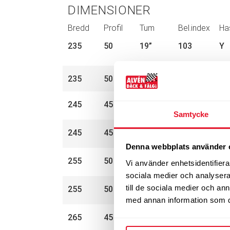
DIMENSIONER
Bredd
Profil
Tum
Bel.index
Ha
235
50
19”
103
Y
235
50
19”
103
Y
245
45
19”
102
Y
Samtycke
245
45
19”
102
Y
Denna webbplats använder 
255
50
20”
109
H
Vi använder enhetsidentifierar
sociala medier och analysera 
till de sociala medier och a
255
50
20”
109
H
med annan information som du 
265
45
21”
108
H