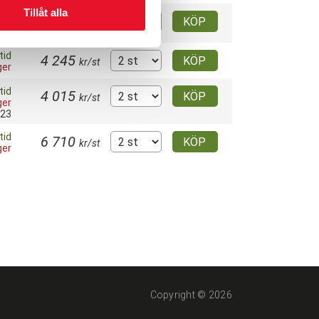
Tillåt alla
4 055
KÖP
tid
kr/st
025
tid
4 245
KÖP
kr/st
ger
tid
4 015
KÖP
kr/st
ger
023
tid
6 710
KÖP
kr/st
ger
Copyright © 2026