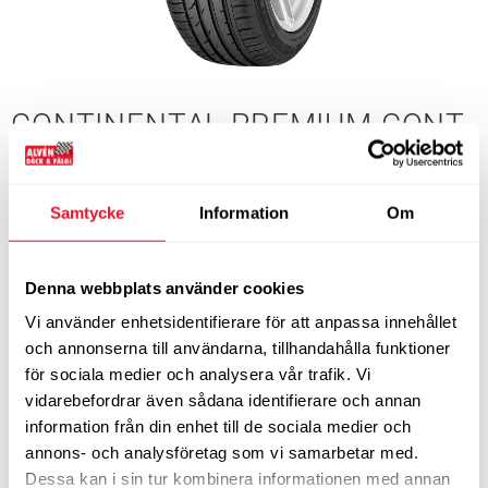
CONTINENTAL PREMIUM CONT
2 FR
Typ:
Sommardäck
Samtycke
Information
Om
Tillverkare:
Continental
Denna webbplats använder cookies
Vi använder enhetsidentifierare för att anpassa innehållet
DIMENSIONER
och annonserna till användarna, tillhandahålla funktioner
Bredd
215
Profil
45
för sociala medier och analysera vår trafik. Vi
vidarebefordrar även sådana identifierare och annan
Tum
16”
Bel.index
86
information från din enhet till de sociala medier och
Hast.index
H
EU-märkning
D
B
71
annons- och analysföretag som vi samarbetar med.
Energimärkning
Dessa kan i sin tur kombinera informationen med annan