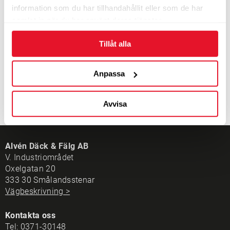
information som du har tillhandahållit eller som de har
5-10 dagars leveranstid
samlat in när du har använt deras tjänster.
2 040
KÖP
kr/st
Tillåt alla
Anpassa
Avvisa
Alvén Däck & Fälg AB
V. Industriområdet
Oxelgatan 20
333 30 Smålandsstenar
Vägbeskrivning >
Kontakta oss
Tel:
0371-30148