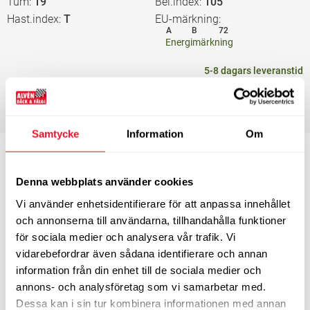
Tum
19”
Bel.index
105
Hast.index
T
EU-märkning
A
B
72
Energimärkning
5-8 dagars leveranstid
Tillverkat 2026
2 570
KÖP
kr/st
Samtycke
Information
Om
Bredd
255
Profil
40
Tum
20”
Bel.index
101
Denna webbplats använder cookies
Hast.index
T
EU-märkning
A
A
72
Vi använder enhetsidentifierare för att anpassa innehållet
Energimärkning
och annonserna till användarna, tillhandahålla funktioner
för sociala medier och analysera vår trafik. Vi
3-4 dagars leveranstid
Endast 1 st i lager
vidarebefordrar även sådana identifierare och annan
Tillverkat 2025
information från din enhet till de sociala medier och
3 500
KÖP
kr/st
annons- och analysföretag som vi samarbetar med.
Dessa kan i sin tur kombinera informationen med annan