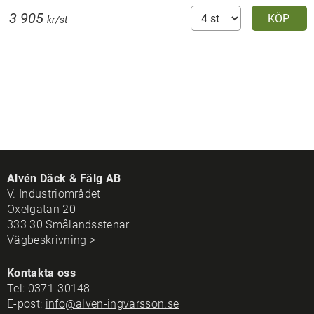
3 905
KÖP
kr/st
Alvén Däck & Fälg AB
V. Industriområdet
Oxelgatan 20
333 30 Smålandsstenar
Vägbeskrivning >
Kontakta oss
Tel:
0371-30148
E-post:
info@alven-ingvarsson.se