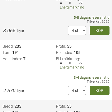
A
B
72
Energimärkning
5-8 dagars leveranstid
Tillverkat 2025
3 065
KÖP
kr/st
Bredd
235
Profil
55
Tum
19”
Bel.index
105
Hast.index
T
EU-märkning
A
B
72
Energimärkning
3-4 dagars leveranstid
Tillverkat 2026
2 570
KÖP
kr/st
Bredd
235
Profil
55