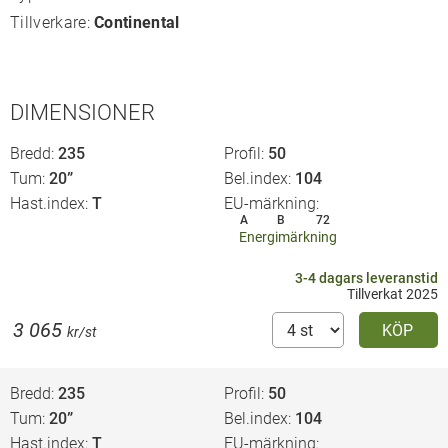
Tillverkare:
Continental
DIMENSIONER
Bredd
235
Profil
50
Tum
20”
Bel.index
104
Hast.index
T
EU-märkning
A
B
72
Energimärkning
3-4 dagars leveranstid
Tillverkat 2025
3 065
KÖP
kr/st
Bredd
235
Profil
50
Tum
20”
Bel.index
104
Hast.index
T
EU-märkning