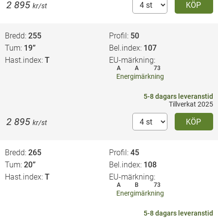
2 895
KÖP
kr/st
Bredd
255
Profil
50
Tum
19”
Bel.index
107
Hast.index
T
EU-märkning
A
A
73
Energimärkning
5-8 dagars leveranstid
Tillverkat 2025
2 895
KÖP
kr/st
Bredd
265
Profil
45
Tum
20”
Bel.index
108
Hast.index
T
EU-märkning
A
B
73
Energimärkning
5-8 dagars leveranstid