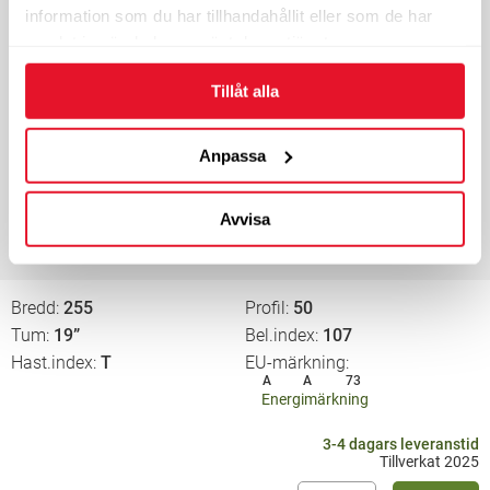
information som du har tillhandahållit eller som de har
Bredd
255
Profil
40
samlat in när du har använt deras tjänster.
Tum
20”
Bel.index
101
Hast.index
T
EU-märkning
Tillåt alla
A
A
72
Energimärkning
Anpassa
5-8 dagars leveranstid
Endast 1 st i lager
Tillverkat 2025
Avvisa
3 500
KÖP
kr/st
Bredd
255
Profil
50
Tum
19”
Bel.index
107
Hast.index
T
EU-märkning
A
A
73
Energimärkning
3-4 dagars leveranstid
Tillverkat 2025