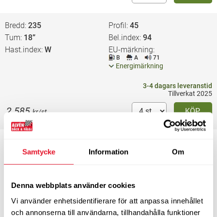
Bredd
235
Profil
45
Tum
18”
Bel.index
94
Hast.index
W
EU-märkning
B
A
71
Energimärkning
3-4 dagars leveranstid
Tillverkat 2025
2 585
KÖP
kr/st
Bredd
235
Profil
45
Samtycke
Information
Om
Tum
18”
Bel.index
94
Hast.index
W
EU-märkning
B
A
71
Energimärkning
Denna webbplats använder cookies
Vi använder enhetsidentifierare för att anpassa innehållet
5-8 dagars leveranstid
Endast 3 st i lager
och annonserna till användarna, tillhandahålla funktioner