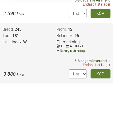
5-8 dagars leveranstid
Endast 1 st i lager
2 590
KÖP
kr/st
Bredd
245
Profil
45
Tum
18”
Bel.index
96
Hast.index
W
EU-märkning
A
A
71
Energimärkning
5-8 dagars leveranstid
Endast 1 st i lager
3 880
KÖP
kr/st