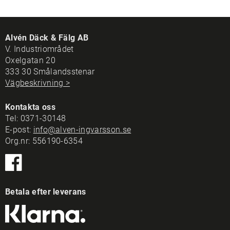
Alvén Däck & Fälg AB
V. Industriområdet
Oxelgatan 20
333 30 Smålandsstenar
Vägbeskrivning >
Kontakta oss
Tel:
0371-30148
E-post:
info@alven-ingvarsson.se
Org.nr: 556190-6354
Betala efter leverans