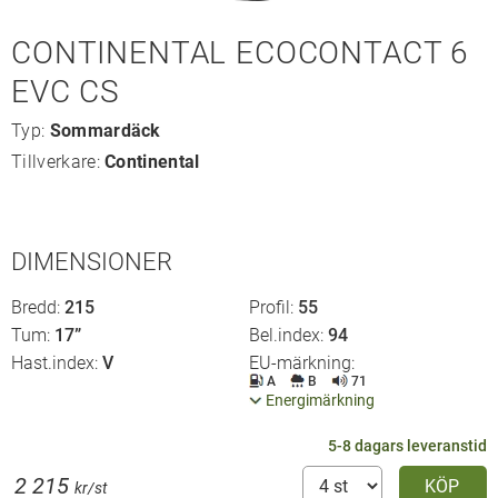
CONTINENTAL ECOCONTACT 6
EVC CS
Typ:
Sommardäck
Tillverkare:
Continental
DIMENSIONER
Bredd
215
Profil
55
Tum
17”
Bel.index
94
Hast.index
V
EU-märkning
A
B
71
Energimärkning
5-8 dagars leveranstid
2 215
KÖP
kr/st