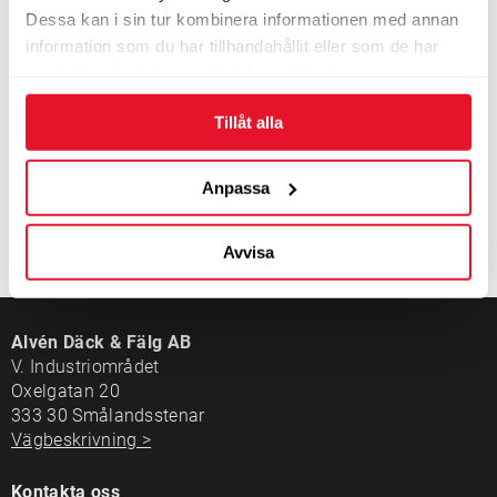
Energimärkning
Dessa kan i sin tur kombinera informationen med annan
information som du har tillhandahållit eller som de har
5-8 dagars leveranstid
samlat in när du har använt deras tjänster.
2 650
KÖP
kr/st
Tillåt alla
Anpassa
Avvisa
Alvén Däck & Fälg AB
V. Industriområdet
Oxelgatan 20
333 30 Smålandsstenar
Vägbeskrivning >
Kontakta oss