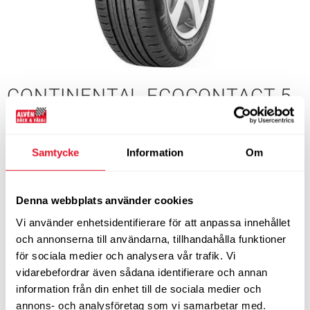
CONTINENTAL ECOCONTACT 5
XL CS
Typ:
Sommardäck
Samtycke
Information
Om
Tillverkare:
Continental
Denna webbplats använder cookies
Vi använder enhetsidentifierare för att anpassa innehållet
DIMENSIONER
och annonserna till användarna, tillhandahålla funktioner
Bredd
205
Profil
50
för sociala medier och analysera vår trafik. Vi
Tum
17”
Bel.index
93
vidarebefordrar även sådana identifierare och annan
Hast.index
V
EU-märkning
information från din enhet till de sociala medier och
B
B
72
annons- och analysföretag som vi samarbetar med.