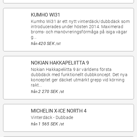
KUMHO WI31
Kumho Wi31 är ett nytt vinterdäck/dubbdäck som
introducerades under hösten 2014. Maximerad
broms- och manövreringsförmåga på isiga vägar
g...
420 SEK
från
/st
NOKIAN HAKKAPELIITTA 9
Nokian Hakkapeliitta 9 är världens första
dubbdäck med funktionellt dubbkoncept. Det nya
konceptet ger däcket utmärkt grepp vid körning
rakt...
2 270 SEK
från
/st
MICHELIN X-ICE NORTH 4
Vinterdäck - Dubbade
1 565 SEK
från
/st