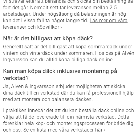
Vi strävar efter att behandla och skicka din beställning så
fort det går. Normalt sett tar leveransen mellan 2-5
arbetsdagar. Under högsäsong då belastningen är hög
kan det i vissa fall ta något längre tid.
Läs mer om våra
leveranser och köpvillkor ›
När är det billigast att köpa däck?
Generellt sätt är det billigast att köpa sommardäck under
vintern och vinterdäck under sommaren. Hos oss på Alvén
Ingvarsson kan du alltid köpa billiga däck online.
Kan man köpa däck inklusive montering på
verkstad?
Ja, Alven & Ingvarsson erbjuder möjligheten att skicka
dina däck till en verkstad där du kan få professionell hjälp
med att montera och balansera däcken.
I praktiken innebär det att du kan beställa däck online och
välja att få de levererade till din närmsta verkstad. Detta
förenklar hela köp- och monteringsprocessen för både dig
och oss.
Se en lista med våra verkstäder här ›