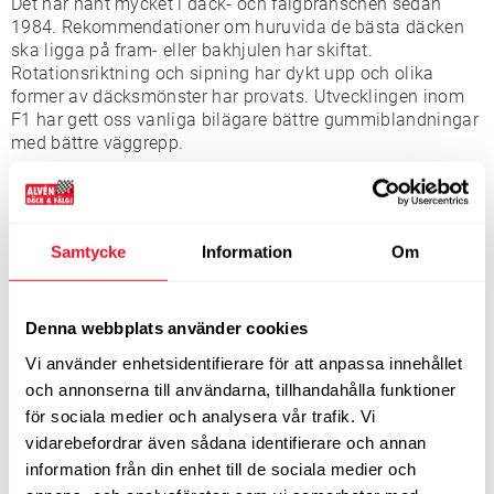
Det har hänt mycket i däck- och fälgbranschen sedan
1984. Rekommendationer om huruvida de bästa däcken
ska ligga på fram- eller bakhjulen har skiftat.
Rotationsriktning och sipning har dykt upp och olika
former av däcksmönster har provats. Utvecklingen inom
F1 har gett oss vanliga bilägare bättre gummiblandningar
med bättre väggrepp.
Gamla lagar har ändrats och nya har tillkommit. Vad som
är lagligt mönsterdjup och att man måste använda
vinterdäck vid vinterväglag är några av de lagar som
justerats.
Samtycke
Information
Om
Vad det gäller vinterdäck så har diskussionen varit livlig
under åren om vad som är bäst - dubbdäck eller
Denna webbplats använder cookies
friktionsdäck. Svaret är att det beror på i vilka situationer
man använder sin bil. Det är stor skillnad på att köra
Vi använder enhetsidentifierare för att anpassa innehållet
någon gång i veckan mitt på dagen i Hornsgatan i
och annonserna till användarna, tillhandahålla funktioner
Stockholm eller i Göteborgs innerstad, jämfört mot att
för sociala medier och analysera vår trafik. Vi
pendla på isiga landsvägar tidigt på morgonen.
vidarebefordrar även sådana identifierare och annan
information från din enhet till de sociala medier och