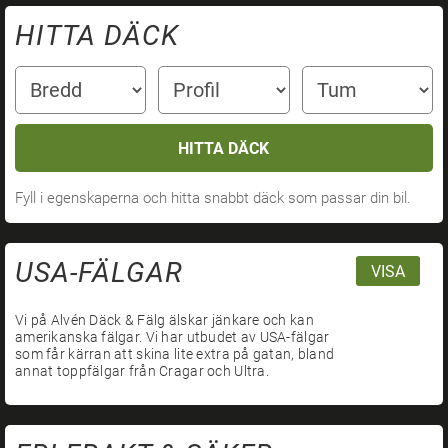
HITTA DÄCK
HITTA DÄCK
Fyll i egenskaperna och hitta snabbt däck som passar din bil.
USA-FÄLGAR
VISA
Vi på Alvén Däck & Fälg älskar jänkare och kan
amerikanska fälgar. Vi har utbudet av USA-fälgar
som får kärran att skina lite extra på gatan, bland
annat toppfälgar från Cragar och Ultra.