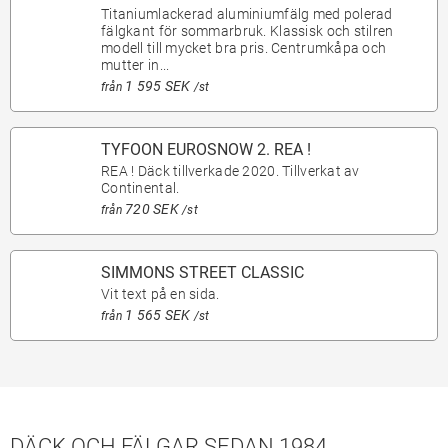
Titaniumlackerad aluminiumfälg med polerad
fälgkant för sommarbruk. Klassisk och stilren
modell till mycket bra pris. Centrumkåpa och
mutter in...
1 595 SEK
från
/st
TYFOON EUROSNOW 2. REA !
REA ! Däck tillverkade 2020. Tillverkat av
Continental.
720 SEK
från
/st
SIMMONS STREET CLASSIC
Vit text på en sida.
1 565 SEK
från
/st
DÄCK OCH FÄLGAR SEDAN 1984