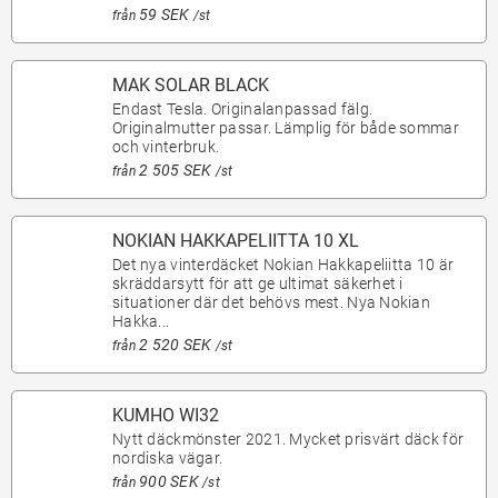
59 SEK
från
/st
MAK SOLAR BLACK
Endast Tesla. Originalanpassad fälg.
Originalmutter passar. Lämplig för både sommar
och vinterbruk.
2 505 SEK
från
/st
NOKIAN HAKKAPELIITTA 10 XL
Det nya vinterdäcket Nokian Hakkapeliitta 10 är
skräddarsytt för att ge ultimat säkerhet i
situationer där det behövs mest. Nya Nokian
Hakka...
2 520 SEK
från
/st
KUMHO WI32
Nytt däckmönster 2021. Mycket prisvärt däck för
nordiska vägar.
900 SEK
från
/st