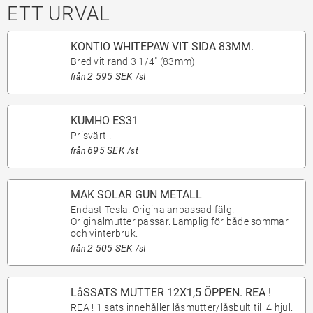
ETT URVAL
KONTIO WHITEPAW VIT SIDA 83MM.
Bred vit rand 3 1/4" (83mm)
2 595 SEK
från
/st
KUMHO ES31
Prisvärt !
695 SEK
från
/st
MAK SOLAR GUN METALL
Endast Tesla. Originalanpassad fälg.
Originalmutter passar. Lämplig för både sommar
och vinterbruk.
2 505 SEK
från
/st
LåSSATS MUTTER 12X1,5 ÖPPEN. REA !
REA ! 1 sats innehåller låsmutter/låsbult till 4 hjul.