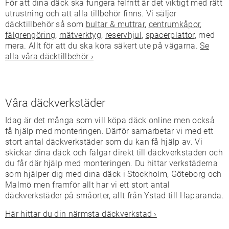
För att dina däck ska fungera felfritt är det viktigt med rätt
utrustning och att alla tillbehör finns. Vi säljer
däcktillbehör så som
bultar & muttrar
,
centrumkåpor
,
fälgrengöring
,
mätverktyg
,
reservhjul
,
spacerplattor
, med
mera. Allt för att du ska köra säkert ute på vägarna.
Se
alla våra däcktillbehör ›
Våra däckverkstäder
Idag är det många som vill köpa däck online men också
få hjälp med monteringen. Därför samarbetar vi med ett
stort antal däckverkstäder som du kan få hjälp av. Vi
skickar dina däck och fälgar direkt till däckverkstaden och
du får där hjälp med monteringen. Du hittar verkstäderna
som hjälper dig med dina däck i Stockholm, Göteborg och
Malmö men framför allt har vi ett stort antal
däckverkstäder på småorter, allt från Ystad till Haparanda.
Här hittar du din närmsta däckverkstad ›