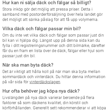
Hur kan ni sälja däck och fälgar så billigt?
Stora inköp gör det möjlig att pressa priser. Detta i
samband med postorderförsäljning över hela landet gör
det möjligt att sänka påslag för att få upp volymerna.
Vilka däck och fälgar passar min bil?
Om du inte vet vilka däck och fälgar som passar just din
bil kan vi hjälpa dig. Längst upp på denna sida kan du
fylla i ditt registreringsnummer och ditt bilmärke, därefter
får du en fram en lista över de däck, fälgar eller hjul som
passar just din bil.
När ska man byta däck?
Det är viktigt att hålla koll på när man ska byta mellan
sommardäck och vinterdäck. Du hittar denna information
på vår sida för
vinterdäckslagen
.
Hur ofta behöver jag köpa nya däck?
Livslängden på nya däck varierar beroende på flera
faktorer så som däckens kvalitet, din körstil och
körförhållanden. Generellt sett rekommenderar vi att köpa