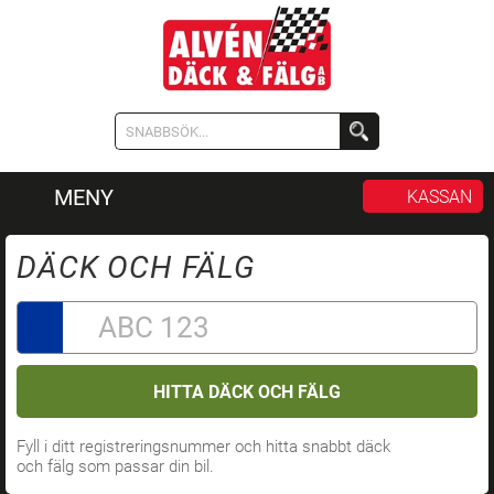
MENY
KASSAN
DÄCK OCH FÄLG
HITTA DÄCK OCH FÄLG
Fyll i ditt registreringsnummer och hitta snabbt däck
och fälg som passar din bil.