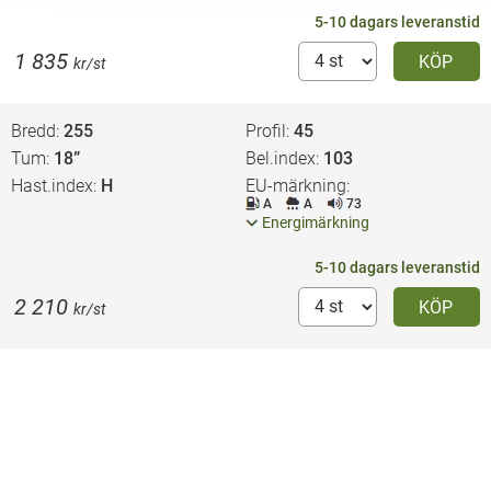
5-10 dagars leveranstid
1 835
KÖP
kr/st
Bredd
255
Profil
45
Tum
18”
Bel.index
103
Hast.index
H
EU-märkning
A
A
73
Energimärkning
5-10 dagars leveranstid
2 210
KÖP
kr/st