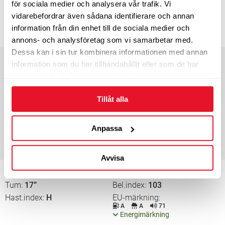
för sociala medier och analysera vår trafik. Vi
5-10 dagars leveranstid
vidarebefordrar även sådana identifierare och annan
1 690
information från din enhet till de sociala medier och
KÖP
kr/st
annons- och analysföretag som vi samarbetar med.
Dessa kan i sin tur kombinera informationen med annan
Bredd
215
Profil
55
information som du har tillhandahållit eller som de har
Tum
17”
Bel.index
98
samlat in när du har använt deras tjänster.
Hast.index
H
EU-märkning
A
A
72
Tillåt alla
Energimärkning
5-10 dagars leveranstid
Anpassa
1 620
KÖP
kr/st
Avvisa
Bredd
235
Profil
55
Tum
17”
Bel.index
103
Hast.index
H
EU-märkning
A
A
71
Energimärkning