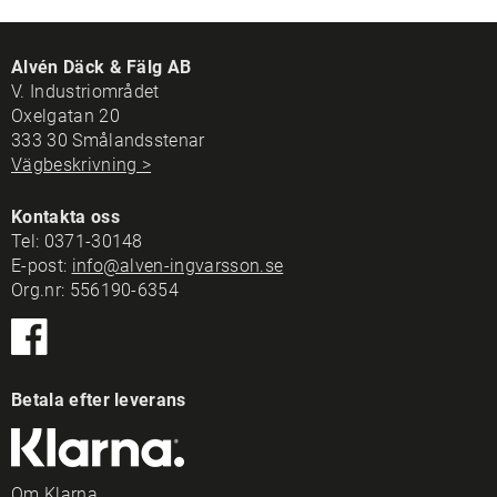
Alvén Däck & Fälg AB
V. Industriområdet
Oxelgatan 20
333 30 Smålandsstenar
Vägbeskrivning >
Kontakta oss
Tel:
0371-30148
E-post:
info@alven-ingvarsson.se
Org.nr: 556190-6354
Betala efter leverans
Om Klarna