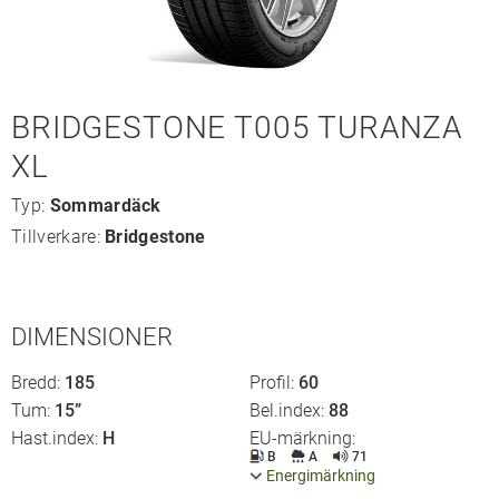
BRIDGESTONE T005 TURANZA
XL
Typ:
Sommardäck
Tillverkare:
Bridgestone
DIMENSIONER
Bredd
185
Profil
60
Tum
15”
Bel.index
88
Hast.index
H
EU-märkning
B
A
71
Energimärkning