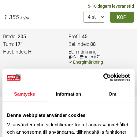
5-10 dagars leveranstid
1 355
KÖP
kr/st
Bredd
205
Profil
45
Tum
17”
Bel.index
88
Hast.index
H
EU-märkning
C
A
71
Energimärkning
5-10 dagars leveranstid
1 500
KÖP
kr/st
Samtycke
Information
Om
Bredd
215
Profil
50
Tum
17”
Bel.index
95
Denna webbplats använder cookies
Hast.index
H
EU-märkning
Vi använder enhetsidentifierare för att anpassa innehållet
A
B
72
Energimärkning
och annonserna till användarna, tillhandahålla funktioner