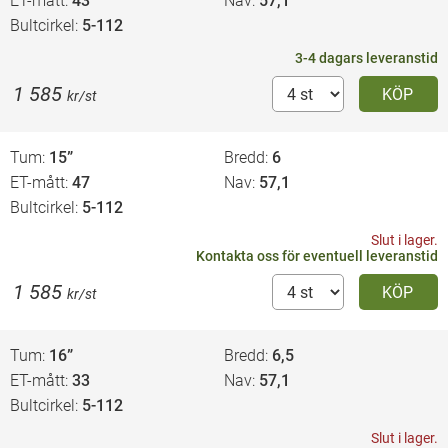
ET-mått
43
Nav
57,1
Bultcirkel
5-112
3-4 dagars leveranstid
1 585
KÖP
kr/st
Tum
15”
Bredd
6
ET-mått
47
Nav
57,1
Bultcirkel
5-112
Slut i lager.
Kontakta oss
för eventuell leveranstid
1 585
KÖP
kr/st
Tum
16”
Bredd
6,5
ET-mått
33
Nav
57,1
Bultcirkel
5-112
Slut i lager.