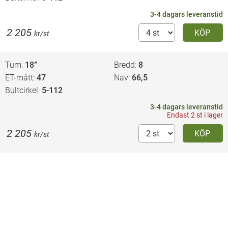
3-4 dagars leveranstid
2 205
KÖP
kr/st
Tum
18”
Bredd
8
ET-mått
47
Nav
66,5
Bultcirkel
5-112
3-4 dagars leveranstid
Endast 2 st i lager
2 205
KÖP
kr/st