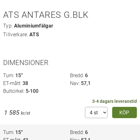
ATS ANTARES G.BLK
Typ:
Aluminiumfälgar
Tillverkare:
ATS
DIMENSIONER
Tum
15”
Bredd
6
ET-mått
38
Nav
57,1
Bultcirkel
5-100
3-4 dagars leveranstid
1 585
KÖP
kr/st
Tum
15”
Bredd
6