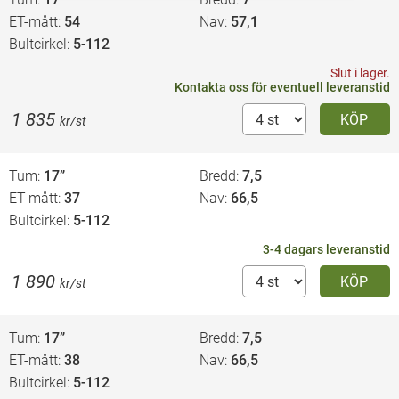
ET-mått
54
Nav
57,1
Bultcirkel
5-112
Slut i lager.
Kontakta oss
för eventuell leveranstid
1 835
KÖP
kr/st
Tum
17”
Bredd
7,5
ET-mått
37
Nav
66,5
Bultcirkel
5-112
3-4 dagars leveranstid
1 890
KÖP
kr/st
Tum
17”
Bredd
7,5
ET-mått
38
Nav
66,5
Bultcirkel
5-112