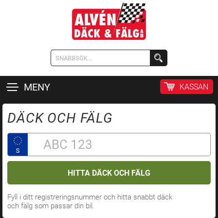
MENY
KASSAN
DÄCK OCH FÄLG
HITTA DÄCK OCH FÄLG
Fyll i ditt registreringsnummer och hitta snabbt däck
och fälg som passar din bil.