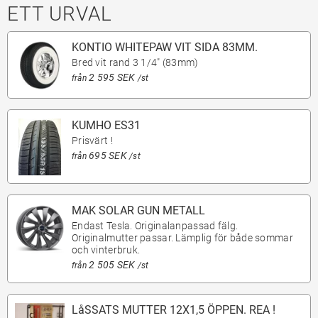
ETT URVAL
KONTIO WHITEPAW VIT SIDA 83MM.
Bred vit rand 3 1/4" (83mm)
2 595 SEK
från
/st
KUMHO ES31
Prisvärt !
695 SEK
från
/st
MAK SOLAR GUN METALL
Endast Tesla. Originalanpassad fälg.
Originalmutter passar. Lämplig för både sommar
och vinterbruk.
2 505 SEK
från
/st
LåSSATS MUTTER 12X1,5 ÖPPEN. REA !