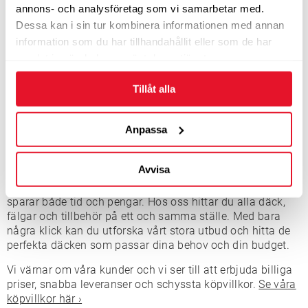
annons- och analysföretag som vi samarbetar med.
Dessa kan i sin tur kombinera informationen med annan
Köp däck och fälgar för alla årstider
information som du har tillhandahållit eller som de har
samlat in när du har använt deras tjänster.
För att det ska vara enkelt att köpa däck online erbjuder vi
däck och fälgar var för sig men också kompletta hjul.
Tillåt alla
Oavsett om du letar efter
sommardäck
förr torra vägar,
friktionsdäck
eller
dubbdäck
, kan du lita på att vi har vad
du behöver. Vi strävar efter att erbjuda konkurrenskraftiga
Anpassa
priser och för att göra ditt köp av däck och fälgar till en
enkel och smidig upplevelse.
Avvisa
Vi förstår att tid är värdefullt för dig, därför kan du köpa
dina däck hos oss på ett smidigt sätt som gör att du
sparar både tid och pengar. Hos oss hittar du alla däck,
fälgar och tillbehör på ett och samma ställe. Med bara
några klick kan du utforska vårt stora utbud och hitta de
perfekta däcken som passar dina behov och din budget.
Vi värnar om våra kunder och vi ser till att erbjuda billiga
priser, snabba leveranser och schyssta köpvillkor.
Se våra
köpvillkor här ›