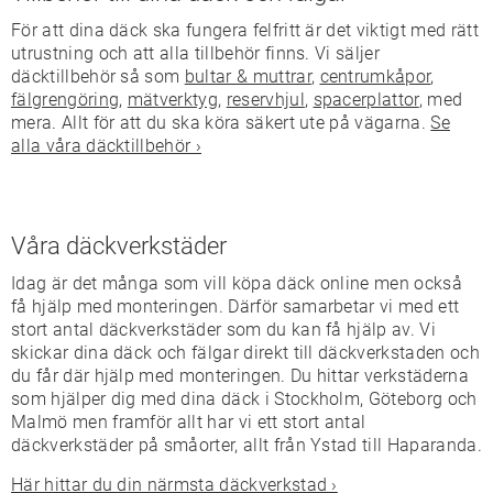
För att dina däck ska fungera felfritt är det viktigt med rätt
utrustning och att alla tillbehör finns. Vi säljer
däcktillbehör så som
bultar & muttrar
,
centrumkåpor
,
fälgrengöring
,
mätverktyg
,
reservhjul
,
spacerplattor
, med
mera. Allt för att du ska köra säkert ute på vägarna.
Se
alla våra däcktillbehör ›
Våra däckverkstäder
Idag är det många som vill köpa däck online men också
få hjälp med monteringen. Därför samarbetar vi med ett
stort antal däckverkstäder som du kan få hjälp av. Vi
skickar dina däck och fälgar direkt till däckverkstaden och
du får där hjälp med monteringen. Du hittar verkstäderna
som hjälper dig med dina däck i Stockholm, Göteborg och
Malmö men framför allt har vi ett stort antal
däckverkstäder på småorter, allt från Ystad till Haparanda.
Här hittar du din närmsta däckverkstad ›