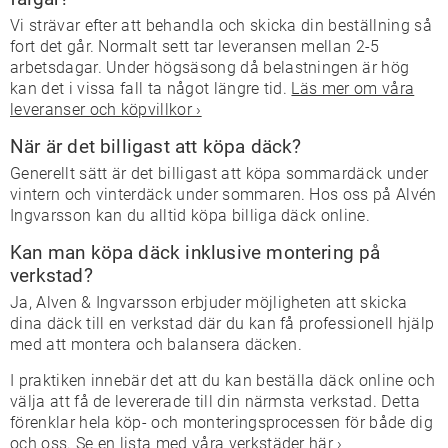
Vi strävar efter att behandla och skicka din beställning så
fort det går. Normalt sett tar leveransen mellan 2-5
arbetsdagar. Under högsäsong då belastningen är hög
kan det i vissa fall ta något längre tid.
Läs mer om våra
leveranser och köpvillkor ›
När är det billigast att köpa däck?
Generellt sätt är det billigast att köpa sommardäck under
vintern och vinterdäck under sommaren. Hos oss på Alvén
Ingvarsson kan du alltid köpa billiga däck online.
Kan man köpa däck inklusive montering på
verkstad?
Ja, Alven & Ingvarsson erbjuder möjligheten att skicka
dina däck till en verkstad där du kan få professionell hjälp
med att montera och balansera däcken.
I praktiken innebär det att du kan beställa däck online och
välja att få de levererade till din närmsta verkstad. Detta
förenklar hela köp- och monteringsprocessen för både dig
och oss.
Se en lista med våra verkstäder här ›