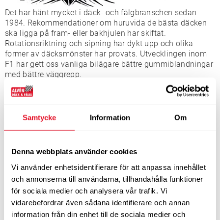
Det har hänt mycket i däck- och fälgbranschen sedan
1984. Rekommendationer om huruvida de bästa däcken
ska ligga på fram- eller bakhjulen har skiftat.
Rotationsriktning och sipning har dykt upp och olika
former av däcksmönster har provats. Utvecklingen inom
F1 har gett oss vanliga bilägare bättre gummiblandningar
med bättre väggrepp.
Gamla lagar har ändrats och nya har tillkommit. Vad som
är lagligt mönsterdjup och att man måste använda
vinterdäck vid vinterväglag är några av de lagar som
Samtycke
Information
Om
justerats.
Vad det gäller vinterdäck så har diskussionen varit livlig
under åren om vad som är bäst - dubbdäck eller
Denna webbplats använder cookies
friktionsdäck. Svaret är att det beror på i vilka situationer
Vi använder enhetsidentifierare för att anpassa innehållet
man använder sin bil. Det är stor skillnad på att köra
och annonserna till användarna, tillhandahålla funktioner
någon gång i veckan mitt på dagen i Hornsgatan i
för sociala medier och analysera vår trafik. Vi
Stockholm eller i Göteborgs innerstad, jämfört mot att
pendla på isiga landsvägar tidigt på morgonen.
vidarebefordrar även sådana identifierare och annan
information från din enhet till de sociala medier och