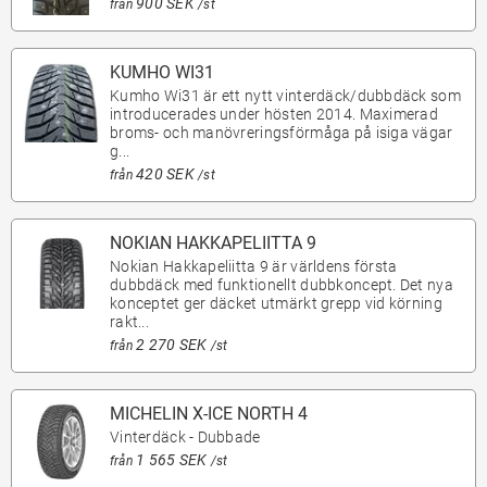
900 SEK
från
/st
KUMHO WI31
Kumho Wi31 är ett nytt vinterdäck/dubbdäck som
introducerades under hösten 2014. Maximerad
broms- och manövreringsförmåga på isiga vägar
g...
420 SEK
från
/st
NOKIAN HAKKAPELIITTA 9
Nokian Hakkapeliitta 9 är världens första
dubbdäck med funktionellt dubbkoncept. Det nya
konceptet ger däcket utmärkt grepp vid körning
rakt...
2 270 SEK
från
/st
MICHELIN X-ICE NORTH 4
Vinterdäck - Dubbade
1 565 SEK
från
/st