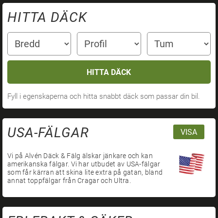
HITTA DÄCK
HITTA DÄCK
Fyll i egenskaperna och hitta snabbt däck som passar din bil.
USA-FÄLGAR
VISA
Vi på Alvén Däck & Fälg älskar jänkare och kan
amerikanska fälgar. Vi har utbudet av USA-fälgar
som får kärran att skina lite extra på gatan, bland
annat toppfälgar från Cragar och Ultra.